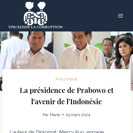
Skip
to
content
POLITIQUE
La présidence de Prabowo et
l'avenir de l'Indonésie
Par
Marie
25 mars 2024
L'auteur de Diplomat, Mercy Kuo, engage