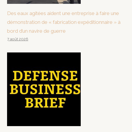
Des eaux agitées aident une entreprise à faire une
démonstration de « fabrication expéditionnaire » à
bord d’un navire de guerre
7 août 2026