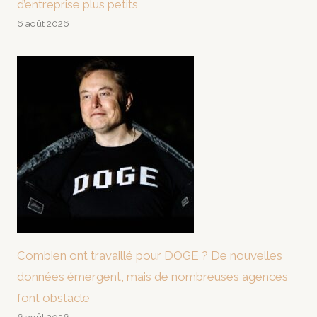
d’entreprise plus petits
6 août 2026
Combien ont travaillé pour DOGE ? De nouvelles
données émergent, mais de nombreuses agences
font obstacle