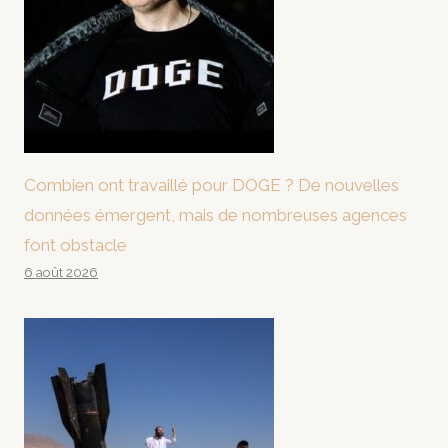
Combien ont travaillé pour DOGE ? De nouvelles
données émergent, mais de nombreuses agences
font obstacle
6 août 2026