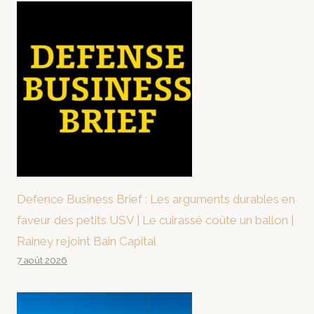
Defence Business Brief : Les arguments durables en
faveur des petits USV | Le cuirassé coûte un ballon |
Rainey rejoint Bain Capital
7 août 2026