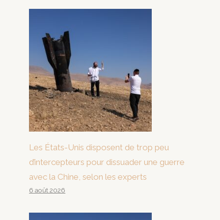
Les États-Unis disposent de trop peu
d’intercepteurs pour dissuader une guerre
avec la Chine, selon les experts
6 août 2026