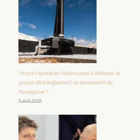
Un port spatial en Alaska peut-il atténuer le
goulot d’étranglement du lancement du
Pentagone ?
6 août 2026