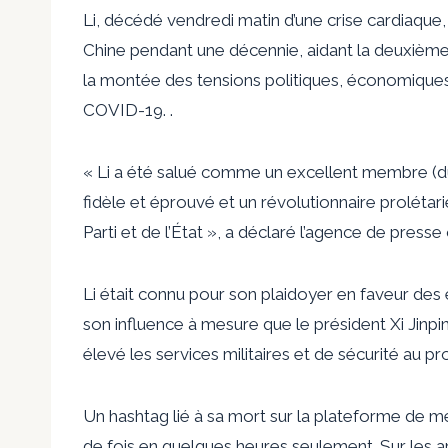
Li, décédé vendredi matin d’une crise cardiaque
Chine pendant une décennie, aidant la deuxième
la montée des tensions politiques, économiques 
COVID-19. .
« Li a été salué comme un excellent membre (d
fidèle et éprouvé et un révolutionnaire prolétar
Parti et de l’État », a déclaré l’agence de presse
Li était connu pour son plaidoyer en faveur des 
son influence à mesure que le président Xi Jinp
élevé les services militaires et de sécurité au pr
Un hashtag lié à sa mort sur la plateforme de mé
de fois en quelques heures seulement. Sur les art