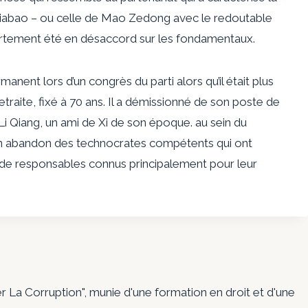
Jiabao – ou celle de Mao Zedong avec le redoutable
uvertement été en désaccord sur les fondamentaux.
anent lors d’un congrès du parti alors qu’il était plus
traite, fixé à 70 ans. Il a démissionné de son poste de
Li Qiang, un ami de Xi de son époque. au sein du
n abandon des technocrates compétents qui ont
it de responsables connus principalement pour leur
er La Corruption", munie d'une formation en droit et d'une