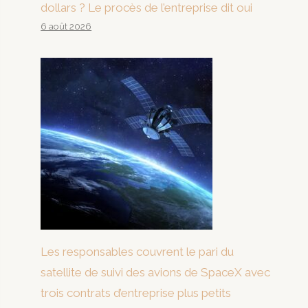
dollars ? Le procès de l’entreprise dit oui
6 août 2026
Les responsables couvrent le pari du
satellite de suivi des avions de SpaceX avec
trois contrats d’entreprise plus petits