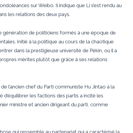
doléances sur Weibo. Il indique que Li s’est rendu au
ans les relations des deux pays.
e génération de politiciens formés à une époque de
tales. Initié à la politique au cours de la chaotique
entrer dans la prestigieuse université de Pékin, où il a
 propres mérites plutôt que grâce à ses relations
de l’ancien chef du Parti communiste Hu Jintao à la
 d’équilibrer les factions des partis a incité les
remier ministre et ancien dirigeant du parti, comme
se qui ressemble au partenariat qui a caractérisé la