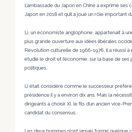
L’ambassade du Japon en Chine a exprimé ses con
Japon en 2018 et qu’il a joué un rôle important d
Li, un économiste anglophone, appartenait à un
plus grande ouverture aux idées libérales occiden
Révolution culturelle de 1966-1976, il a réussi à 
étudié le droit et l’économie, sur la base de ses
politiques.
Li était considéré comme le successeur préféré 
présidence il y a environ dix ans. Mais la nécessité
dirigeants à choisir Xi, le fils d’un ancien vice-P
candidat du consensus.
Les deux hommes n’ont jamais formé quelque cho