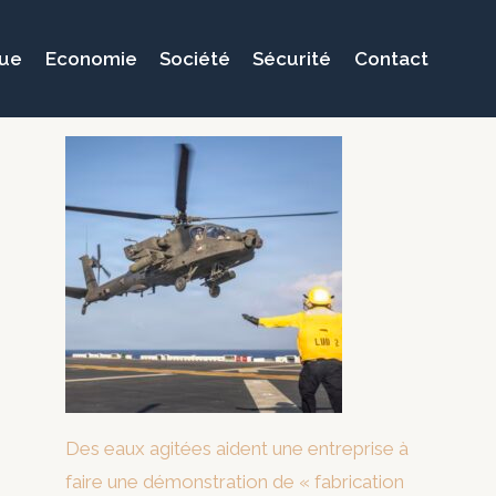
que
Economie
Société
Sécurité
Contact
Des eaux agitées aident une entreprise à
faire une démonstration de « fabrication