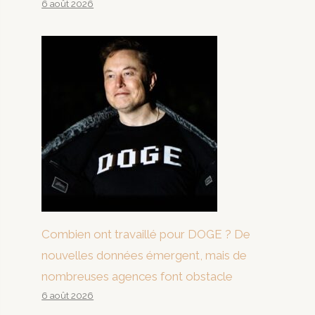
6 août 2026
Combien ont travaillé pour DOGE ? De
nouvelles données émergent, mais de
nombreuses agences font obstacle
6 août 2026