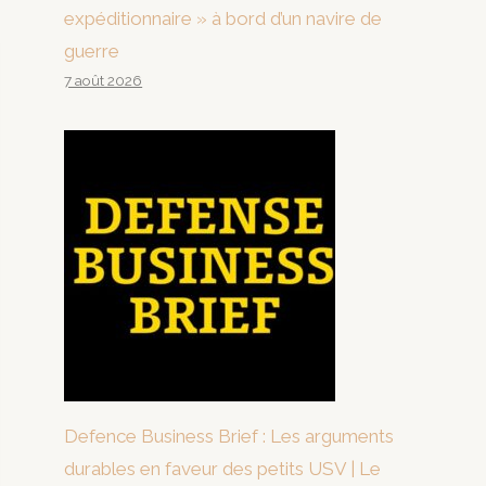
expéditionnaire » à bord d’un navire de
guerre
7 août 2026
Defence Business Brief : Les arguments
durables en faveur des petits USV | Le