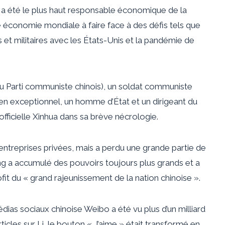
, a été le plus haut responsable économique de la
 économie mondiale à faire face à des défis tels que
et militaires avec les États-Unis et la pandémie de
u Parti communiste chinois), un soldat communiste
ien exceptionnel, un homme d’État et un dirigeant du
 officielle Xinhua dans sa brève nécrologie.
entreprises privées, mais a perdu une grande partie de
ing a accumulé des pouvoirs toujours plus grands et a
ofit du « grand rajeunissement de la nation chinoise ».
dias sociaux chinoise Weibo a été vu plus d’un milliard
icles sur Li, le bouton « J’aime » était transformé en