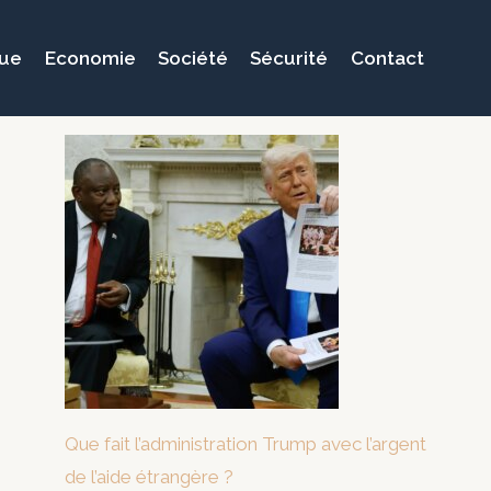
que
Economie
Société
Sécurité
Contact
Que fait l’administration Trump avec l’argent
de l’aide étrangère ?