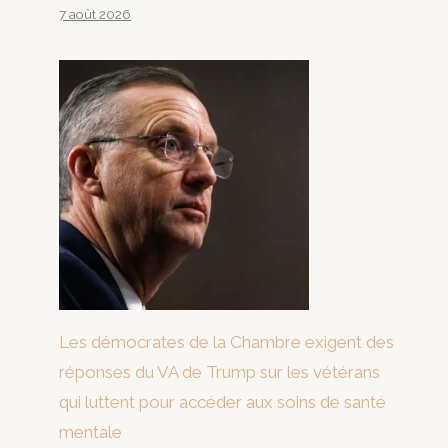
7 août 2026
Les démocrates de la Chambre exigent des
réponses du VA de Trump sur les vétérans
qui luttent pour accéder aux soins de santé
mentale