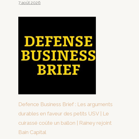
7 août 2026
Defence Business Brief : Les arguments
durables en faveur des petits USV | Le
cuirassé coûte un ballon | Rainey rejoint
Bain Capital