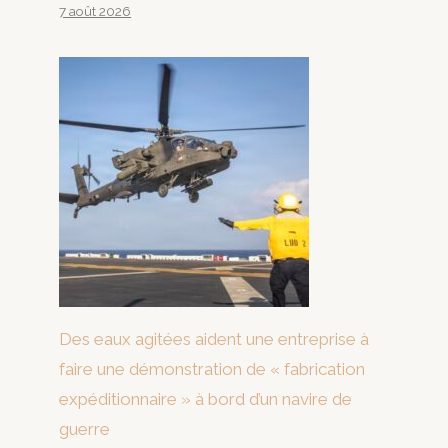
7 août 2026
Des eaux agitées aident une entreprise à
faire une démonstration de « fabrication
expéditionnaire » à bord d’un navire de
guerre