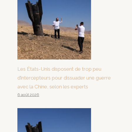
Les États-Unis disposent de trop peu
d’intercepteurs pour dissuader une guerre
avec la Chine, selon les experts
6 août 2026