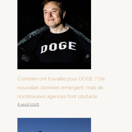
Combien ont travaillé pour DOGE ? De
nouvelles données émergent, mais de
nombreuses agences font obstacle
6 août 2026