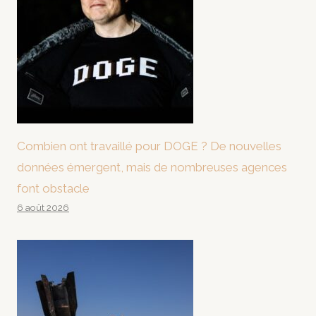
Combien ont travaillé pour DOGE ? De nouvelles
données émergent, mais de nombreuses agences
font obstacle
6 août 2026