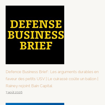
Defence Business Brief : Les arguments durables en
faveur des petits USV | Le cuirassé coûte un ballon |
Rainey rejoint Bain Capital
7 août 2026