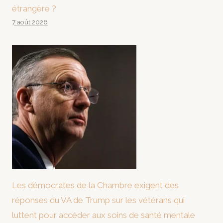
étrangère ?
7 août 2026
Les démocrates de la Chambre exigent des
réponses du VA de Trump sur les vétérans qui
luttent pour accéder aux soins de santé mentale