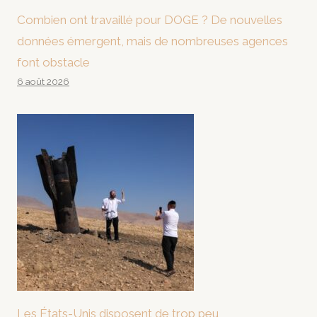
Combien ont travaillé pour DOGE ? De nouvelles
données émergent, mais de nombreuses agences
font obstacle
6 août 2026
Les États-Unis disposent de trop peu