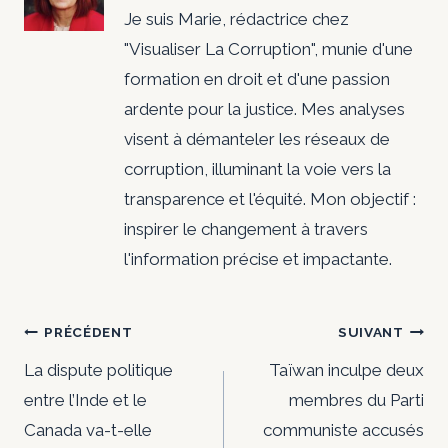
Je suis Marie, rédactrice chez
"Visualiser La Corruption", munie d'une
formation en droit et d'une passion
ardente pour la justice. Mes analyses
visent à démanteler les réseaux de
corruption, illuminant la voie vers la
transparence et l'équité. Mon objectif :
inspirer le changement à travers
l'information précise et impactante.
Navigation
PRÉCÉDENT
SUIVANT
de
La dispute politique
Taïwan inculpe deux
entre l’Inde et le
membres du Parti
l’article
Canada va-t-elle
communiste accusés