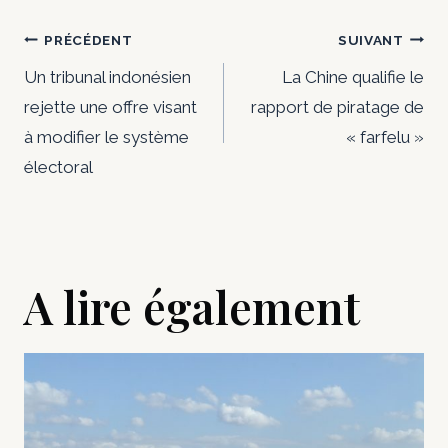
Navigation
PRÉCÉDENT
SUIVANT
de
Un tribunal indonésien
La Chine qualifie le
rejette une offre visant
rapport de piratage de
l’article
à modifier le système
« farfelu »
électoral
A lire également