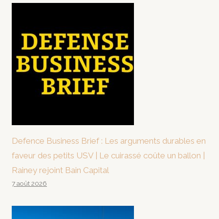
Defence Business Brief : Les arguments durables en
faveur des petits USV | Le cuirassé coûte un ballon |
Rainey rejoint Bain Capital
7 août 2026