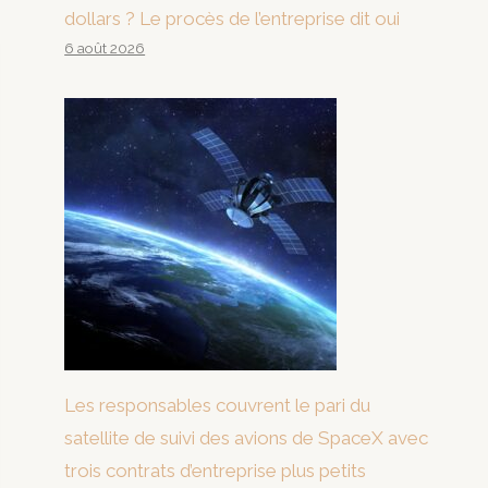
dollars ? Le procès de l’entreprise dit oui
6 août 2026
Les responsables couvrent le pari du
satellite de suivi des avions de SpaceX avec
trois contrats d’entreprise plus petits