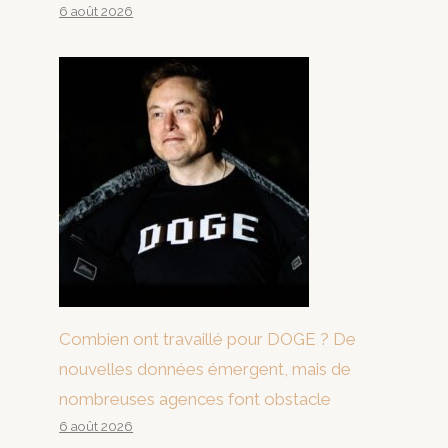
6 août 2026
Combien ont travaillé pour DOGE ? De
nouvelles données émergent, mais de
nombreuses agences font obstacle
6 août 2026