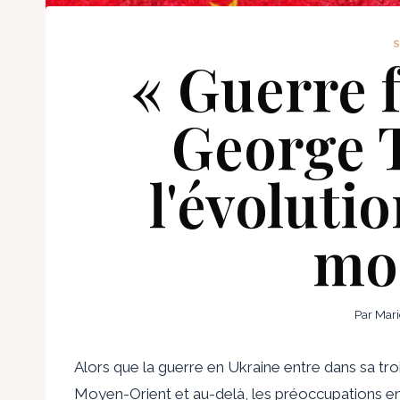
« Guerre f
George 
l'évolutio
mo
Par
Mari
Alors que la guerre en Ukraine entre dans sa troi
Moyen-Orient et au-delà, les préoccupations e