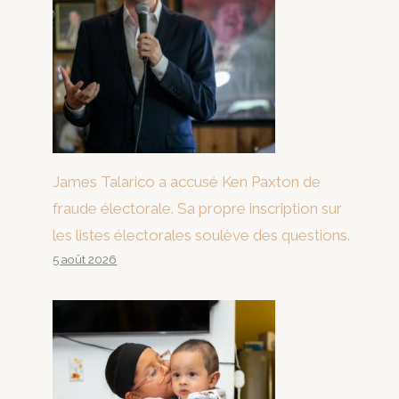
James Talarico a accusé Ken Paxton de
fraude électorale. Sa propre inscription sur
les listes électorales soulève des questions.
5 août 2026