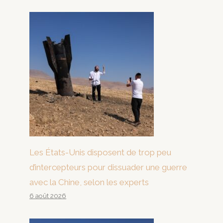
Les États-Unis disposent de trop peu
d’intercepteurs pour dissuader une guerre
avec la Chine, selon les experts
6 août 2026