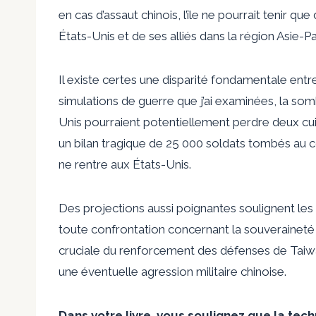
en cas d’assaut chinois, l’île ne pourrait tenir q
États-Unis et de ses alliés dans la région Asie-Pa
Il existe certes une disparité fondamentale entre
simulations de guerre que j’ai examinées, la som
Unis pourraient potentiellement perdre deux cuir
un bilan tragique de 25 000 soldats tombés au c
ne rentre aux États-Unis.
Des projections aussi poignantes soulignent les 
toute confrontation concernant la souveraineté
cruciale du renforcement des défenses de Taiw
une éventuelle agression militaire chinoise.
Dans votre livre, vous soulignez que la tec