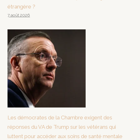
étrangère ?
7 août 2026
Les démocrates de la Chambre exigent des
réponses du VA de Trump sur les vétérans qui
luttent pour accéder aux soins de santé mentale