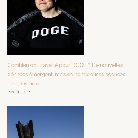
Combien ont travaillé pour DOGE ? De nouvelles
données émergent, mais de nombreuses agences
font obstacle
6 août 2026