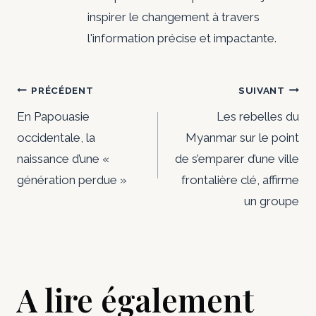
inspirer le changement à travers
l'information précise et impactante.
Navigation
PRÉCÉDENT
SUIVANT
de
En Papouasie
Les rebelles du
occidentale, la
Myanmar sur le point
l’article
naissance d’une «
de s’emparer d’une ville
génération perdue »
frontalière clé, affirme
un groupe
A lire également