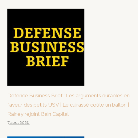
Defence Business Brief : Les arguments durables en
faveur des petits USV | Le cuirassé coûte un ballon |
Rainey rejoint Bain Capital
7 août 2026