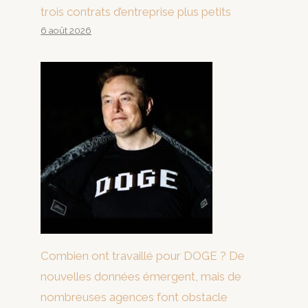
trois contrats d’entreprise plus petits
6 août 2026
Combien ont travaillé pour DOGE ? De
nouvelles données émergent, mais de
nombreuses agences font obstacle