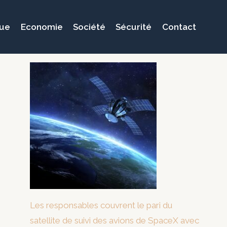
que
Economie
Société
Sécurité
Contact
Les responsables couvrent le pari du
satellite de suivi des avions de SpaceX avec