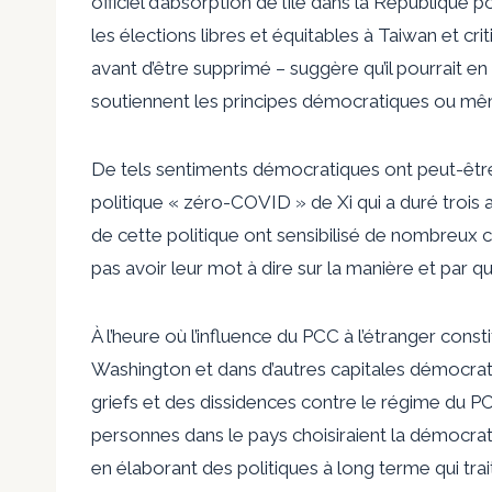
officiel d’absorption de l’île dans la République 
les élections libres et équitables à Taiwan et c
avant d’être supprimé – suggère qu’il pourrait e
soutiennent les principes démocratiques ou mê
De tels sentiments démocratiques ont peut-être
politique « zéro-COVID » de Xi qui a duré trois
de cette politique ont sensibilisé de nombreux
pas avoir leur mot à dire sur la manière et par qu
À l’heure où l’influence du PCC à l’étranger consti
Washington et dans d’autres capitales démocrati
griefs et des dissidences contre le régime du P
personnes dans le pays choisiraient la démocra
en élaborant des politiques à long terme qui tr