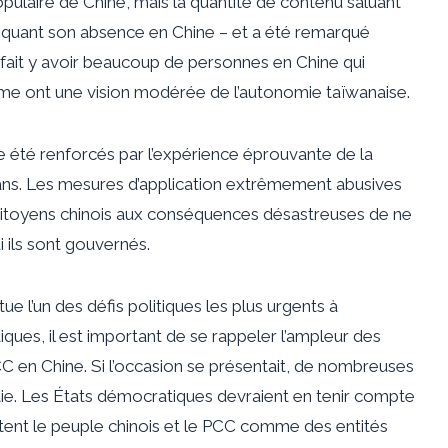
populaire de Chine, mais la quantité de contenu saluant
ritiquant son absence en Chine – et a été remarqué
n fait y avoir beaucoup de personnes en Chine qui
me ont une vision modérée de l’autonomie taïwanaise.
 été renforcés par l’expérience éprouvante de la
 ans. Les mesures d’application extrêmement abusives
 citoyens chinois aux conséquences désastreuses de ne
i ils sont gouvernés.
tue l’un des défis politiques les plus urgents à
ques, il est important de se rappeler l’ampleur des
CC en Chine. Si l’occasion se présentait, de nombreuses
tie. Les États démocratiques devraient en tenir compte
aitent le peuple chinois et le PCC comme des entités