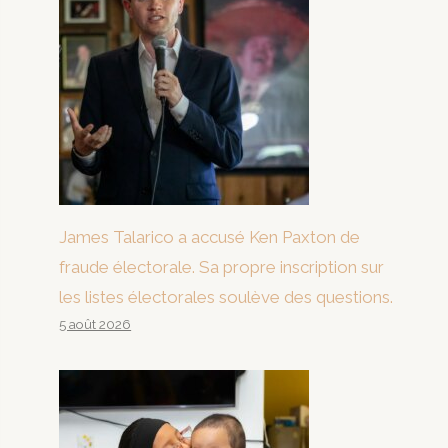
James Talarico a accusé Ken Paxton de
fraude électorale. Sa propre inscription sur
les listes électorales soulève des questions.
5 août 2026