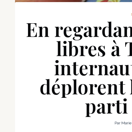
En regardant
libres à 
internau
déplorent 
parti
Par
Marie