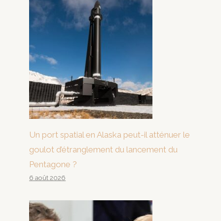
Un port spatial en Alaska peut-il atténuer le
goulot d’étranglement du lancement du
Pentagone ?
6 août 2026