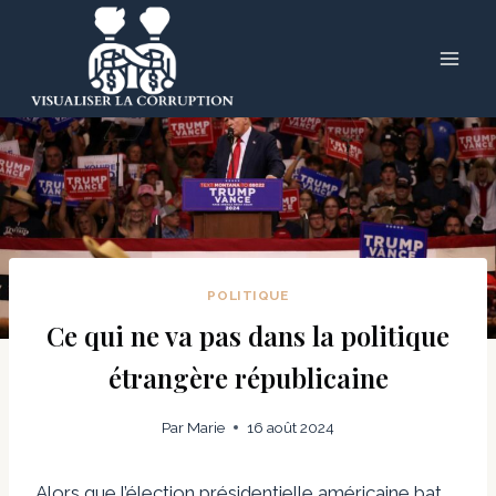
Skip
to
content
POLITIQUE
Ce qui ne va pas dans la politique
étrangère républicaine
Par
Marie
16 août 2024
Alors que l’élection présidentielle américaine bat