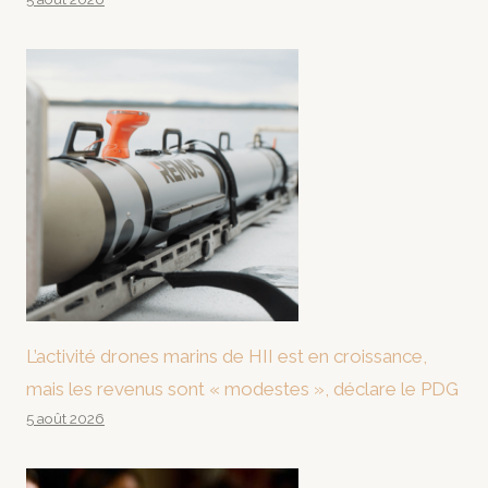
L’activité drones marins de HII est en croissance,
mais les revenus sont « modestes », déclare le PDG
5 août 2026