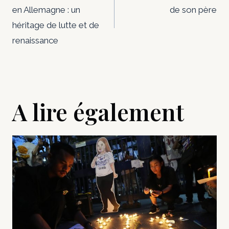
de
en Allemagne : un
de son père
l’article
héritage de lutte et de
renaissance
A lire également