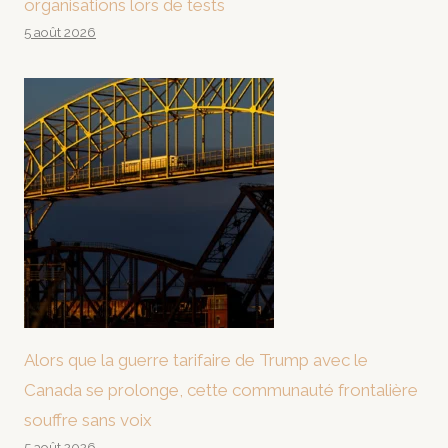
organisations lors de tests
5 août 2026
Alors que la guerre tarifaire de Trump avec le
Canada se prolonge, cette communauté frontalière
souffre sans voix
5 août 2026