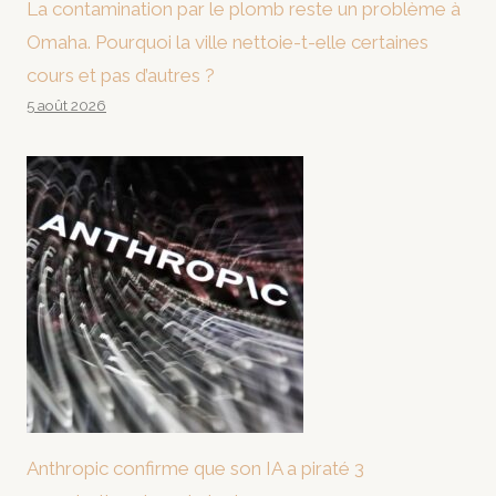
La contamination par le plomb reste un problème à
Omaha. Pourquoi la ville nettoie-t-elle certaines
cours et pas d’autres ?
5 août 2026
Anthropic confirme que son IA a piraté 3