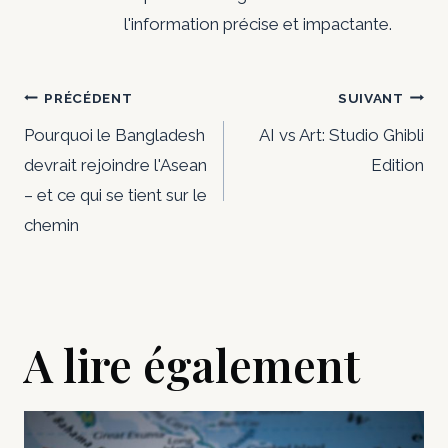
l'information précise et impactante.
Navigation
PRÉCÉDENT
SUIVANT
de
Pourquoi le Bangladesh
AI vs Art: Studio Ghibli
devrait rejoindre l'Asean
Edition
l’article
– et ce qui se tient sur le
chemin
A lire également