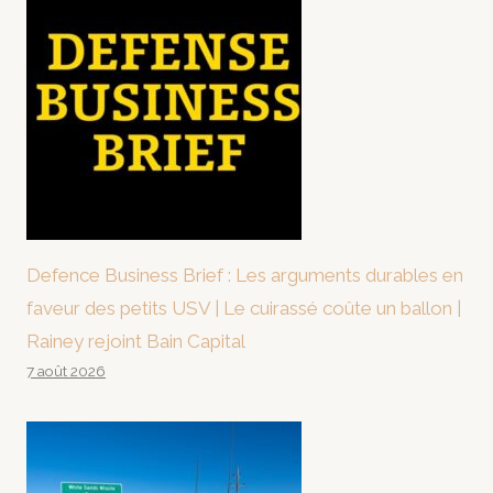
Defence Business Brief : Les arguments durables en
faveur des petits USV | Le cuirassé coûte un ballon |
Rainey rejoint Bain Capital
7 août 2026