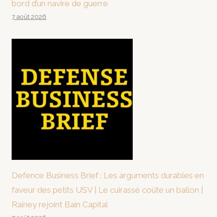
bord d’un navire de guerre
7 août 2026
Defence Business Brief : Les arguments durables en
faveur des petits USV | Le cuirassé coûte un ballon |
Rainey rejoint Bain Capital