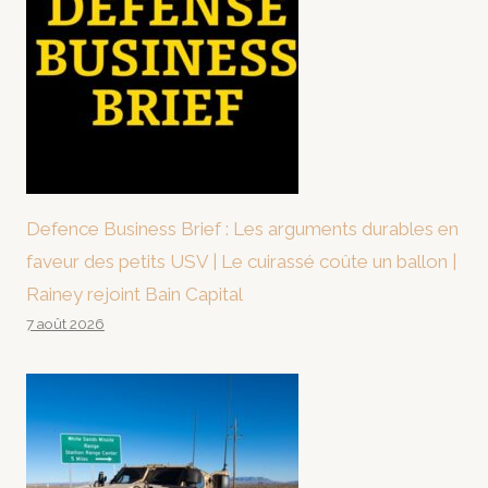
Defence Business Brief : Les arguments durables en
faveur des petits USV | Le cuirassé coûte un ballon |
Rainey rejoint Bain Capital
7 août 2026