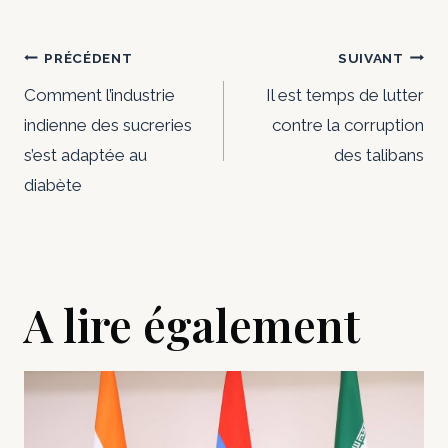
Navigation
PRÉCÉDENT
SUIVANT
de
Comment l’industrie
Il est temps de lutter
indienne des sucreries
contre la corruption
l’article
s’est adaptée au
des talibans
diabète
A lire également