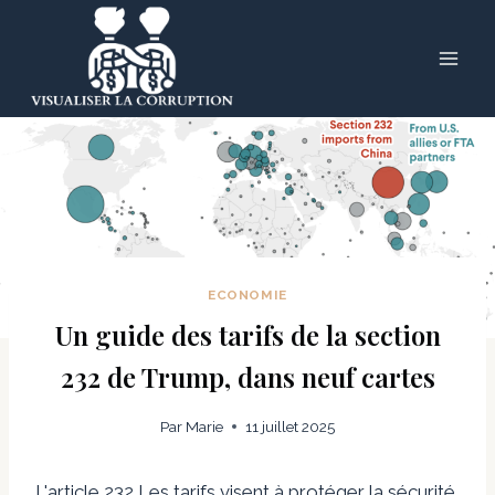
Skip
to
content
ECONOMIE
Un guide des tarifs de la section
232 de Trump, dans neuf cartes
Par
Marie
11 juillet 2025
L'article 232 Les tarifs visent à protéger la sécurité