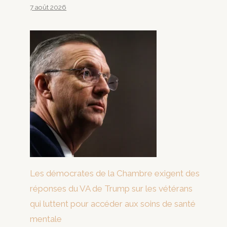
7 août 2026
Les démocrates de la Chambre exigent des
réponses du VA de Trump sur les vétérans
qui luttent pour accéder aux soins de santé
mentale