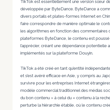
TikTok est essentiellement une version sœur d
développée par ByteDance. ByteDance a comme
divers portails et plates-formes Internet en Chi
faire correspondre de manière optimale le cont
les algorithmes en fonction des commentaires de p
plateformes ByteDance, le contenu est poussé «
l’apprécier, créant une dépendance potentielle 
implémentés sur la plateforme Douyin.
TikTok a été créé en tant qu’entité indépendant
et s’est avéré efficace en Asie, y compris au Jap
survivre pour les entreprises Internet étrangèr
modèle commercial traditionnel des médias socia
du bon contenu » à celui du « contenu à la rec
perturbe la hiérarchie établie, où le contenu cr