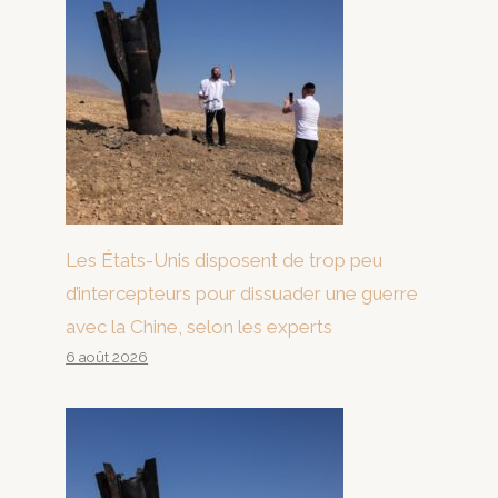
Les États-Unis disposent de trop peu
d’intercepteurs pour dissuader une guerre
avec la Chine, selon les experts
6 août 2026