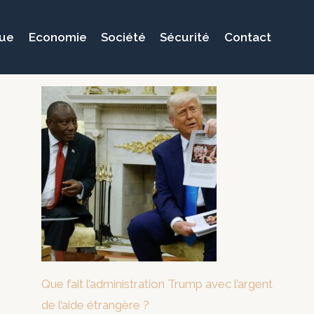
que
Economie
Société
Sécurité
Contact
Que fait l’administration Trump avec l’argent
de l’aide étrangère ?