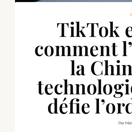
TikTok e
comment l’
la Chin
technolog
défie l’o
Par
Mar