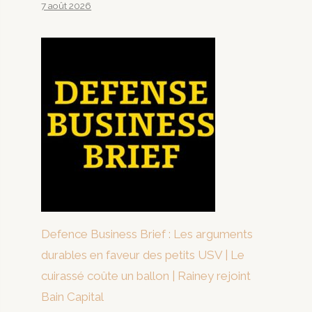
7 août 2026
Defence Business Brief : Les arguments
durables en faveur des petits USV | Le
cuirassé coûte un ballon | Rainey rejoint
Bain Capital