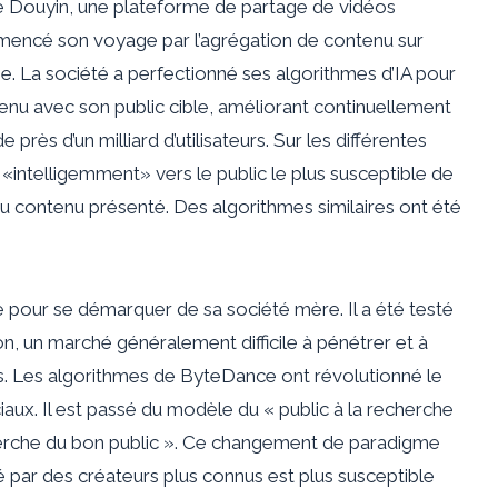
e Douyin, une plateforme de partage de vidéos
ncé son voyage par l’agrégation de contenu sur
ne. La société a perfectionné ses algorithmes d’IA pour
enu avec son public cible, améliorant continuellement
rès d’un milliard d’utilisateurs. Sur les différentes
intelligemment» vers le public le plus susceptible de
au contenu présenté. Des algorithmes similaires ont été
e pour se démarquer de sa société mère. Il a été testé
on, un marché généralement difficile à pénétrer et à
es. Les algorithmes de ByteDance ont révolutionné le
ux. Il est passé du modèle du « public à la recherche
herche du bon public ». Ce changement de paradigme
éé par des créateurs plus connus est plus susceptible