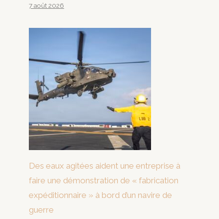
7 août 2026
Des eaux agitées aident une entreprise à
faire une démonstration de « fabrication
expéditionnaire » à bord d’un navire de
guerre