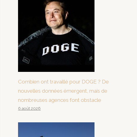
Combien ont travaillé pour DOGE ? De
nouvelles données émergent, mais de
nombreuses agences font obstacle
6 août 2026