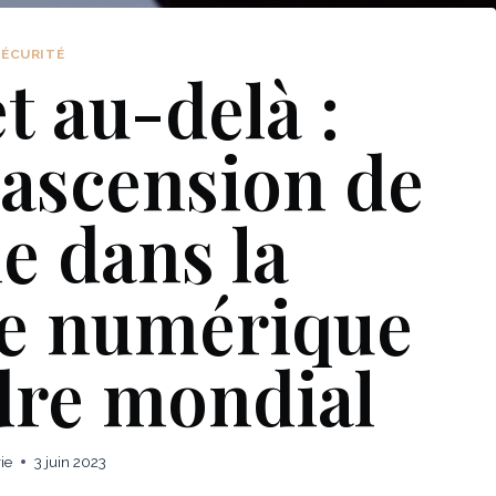
SÉCURITÉ
t au-delà :
ascension de
e dans la
ie numérique
rdre mondial
ie
3 juin 2023