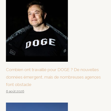
Combien ont travaillé pour DOGE ? De nouvelles
données émergent, mais de nombreuses agences
font obstacle
6 août 2026