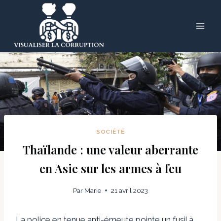
Skip
to
content
SOCIÉTÉ
Thaïlande : une valeur aberrante
en Asie sur les armes à feu
Par
Marie
21 avril 2023
La police en tenue anti-émeute pointe un fusil à