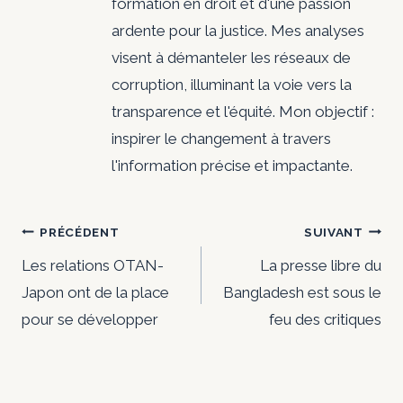
formation en droit et d'une passion
ardente pour la justice. Mes analyses
visent à démanteler les réseaux de
corruption, illuminant la voie vers la
transparence et l'équité. Mon objectif :
inspirer le changement à travers
l'information précise et impactante.
Navigation
PRÉCÉDENT
SUIVANT
de
Les relations OTAN-
La presse libre du
Japon ont de la place
Bangladesh est sous le
l’article
pour se développer
feu des critiques