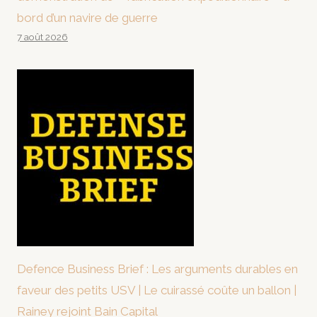
bord d’un navire de guerre
7 août 2026
Defence Business Brief : Les arguments durables en
faveur des petits USV | Le cuirassé coûte un ballon |
Rainey rejoint Bain Capital