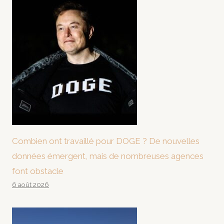
Combien ont travaillé pour DOGE ? De nouvelles
données émergent, mais de nombreuses agences
font obstacle
6 août 2026