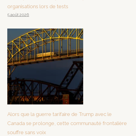
organisations lors de tests
5 août 2026
Alors que la guerre tarifaire de Trump avec le
Canada se prolonge, cette communauté frontalière
souffre sans voix