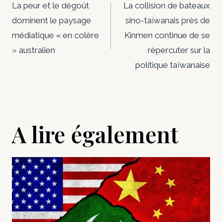
de
La peur et le dégoût
La collision de bateaux
dominent le paysage
sino-taïwanais près de
l’article
médiatique « en colère
Kinmen continue de se
» australien
répercuter sur la
politique taïwanaise
A lire également