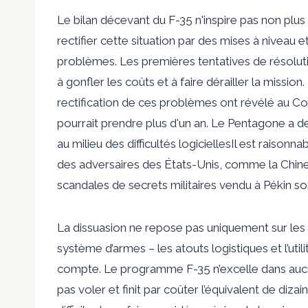
Le bilan décevant du F-35 n'inspire pas non plus
rectifier cette situation par des mises à nive
problèmes. Les premières tentatives de résolu
à gonfler les coûts et à faire dérailler la mission
rectification de ces problèmes ont révélé au C
pourrait prendre plus d'un an
. Le Pentagone a d
au milieu des difficultés logicielles
Il est raisonn
des adversaires des États-Unis, comme la Chine,
scandales de secrets militaires
vendu à Pékin
son
La dissuasion ne repose pas uniquement sur les 
système d’armes – les atouts logistiques et l’ut
compte. Le programme F-35 n’excelle dans auc
pas voler et finit par coûter l’équivalent de dizain