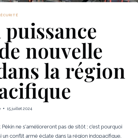
SÉCURITÉ
a puissance
de nouvelle
dans la région
acifique
e
15 juillet 2024
Pékin ne s'amélioreront pas de sitôt ; c'est pourquoi
 un conflit armé éclate dans la région indopacifique.