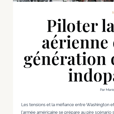
Piloter l
aérienne 
génération 
indop
Par
Mari
Les tensions et la méfiance entre Washington et 
l'armée américaine se prépare au pire scénario si