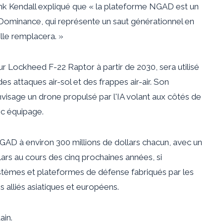
ank Kendall
expliqué
que « la plateforme NGAD est un
 Dominance, qui représente un saut générationnel en
lle remplacera. »
r Lockheed F-22 Raptor à partir de 2030, sera utilisé
s attaques air-sol et des frappes air-air. Son
isage un drone propulsé par l'IA volant aux côtés de
ec équipage.
GAD à environ 300 millions de dollars chacun, avec un
lars
au cours des cinq prochaines années, si
stèmes et plateformes de défense fabriqués par les
 alliés asiatiques et européens.
ain.