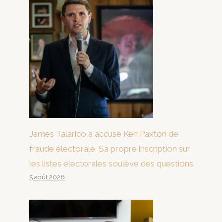
James Talarico a accusé Ken Paxton de
fraude électorale. Sa propre inscription sur
les listes électorales soulève des questions.
5 août 2026