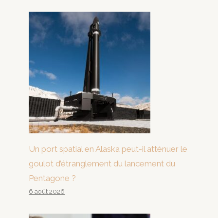
Un port spatial en Alaska peut-il atténuer le
goulot d’étranglement du lancement du
Pentagone ?
6 août 2026