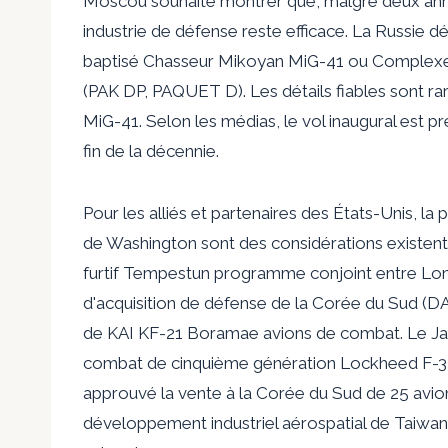
Moscou souhaite montrer que, malgré deux anné
industrie de défense reste efficace. La Russie
baptisé
Chasseur Mikoyan MiG-41
ou Complexe a
(PAK DP,
PAQUET D
).
Les détails fiables sont ra
MiG-41. Selon les médias, le vol inaugural est pr
fin de la décennie.
Pour les alliés et partenaires des États-Unis, la
de Washington sont des considérations existentie
furtif Tempest
un programme conjoint entre Lon
d'acquisition de défense de la Corée du Sud (DA
de
KAI KF-21 Boramae
avions de combat. Le Ja
combat de cinquième génération Lockheed F-35 
approuvé la vente à la Corée du Sud de
25 avio
développement industriel aérospatial de Taiwa