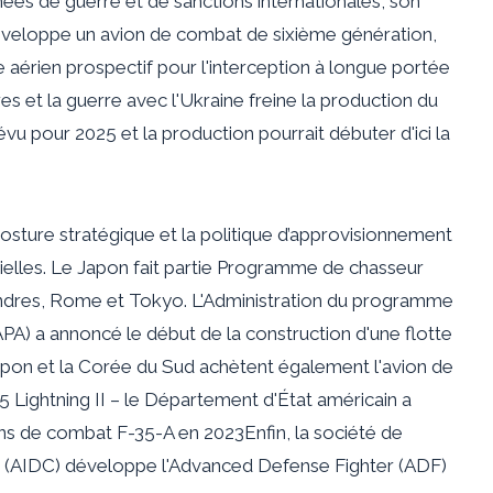
es de guerre et de sanctions internationales, son
 développe un avion de combat de sixième génération,
érien prospectif pour l'interception à longue portée
res et la guerre avec l'Ukraine freine la production du
évu pour 2025 et la production pourrait débuter d'ici la
 posture stratégique et la politique d’approvisionnement
lles. Le Japon fait partie
Programme de chasseur
dres, Rome et Tokyo. L'Administration du programme
PA) a annoncé le début de la construction d'une flotte
pon et la Corée du Sud achètent également l'avion de
Lightning II – le Département d'État américain a
ns de combat F-35-A en 2023
Enfin, la société de
n (AIDC) développe l'Advanced Defense Fighter (
ADF
)