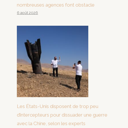
nombreuses agences font obstacle
6 août 2026
Les États-Unis disposent de trop peu
d’intercepteurs pour dissuader une guerre
avec la Chine, selon les experts