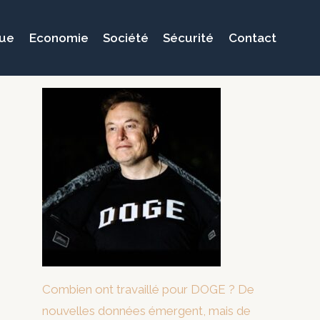
que
Economie
Société
Sécurité
Contact
Combien ont travaillé pour DOGE ? De
nouvelles données émergent, mais de