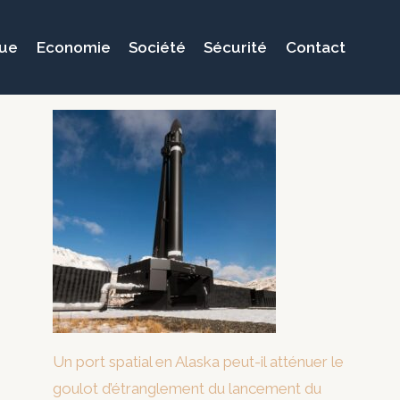
que
Economie
Société
Sécurité
Contact
Un port spatial en Alaska peut-il atténuer le
goulot d’étranglement du lancement du