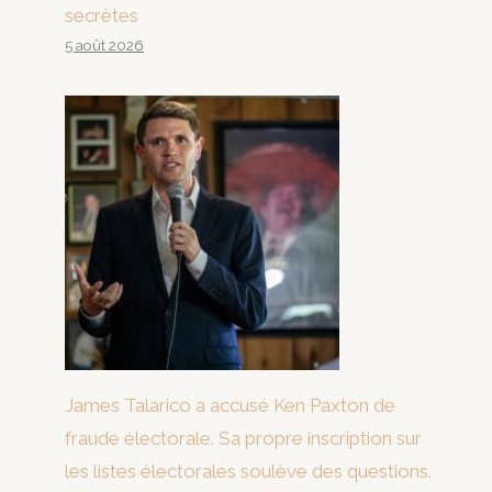
secrètes
5 août 2026
James Talarico a accusé Ken Paxton de
fraude électorale. Sa propre inscription sur
les listes électorales soulève des questions.