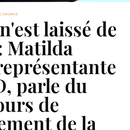
CONOMIE
'est laissé de
: Matilda
représentante
, parle du
ours de
ement de la