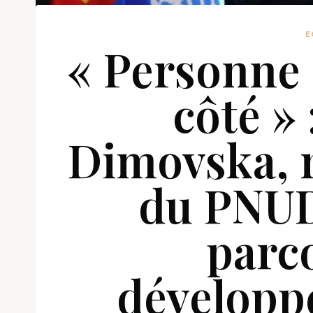
E
« Personne n
côté » 
Dimovska, 
du PNUD
parc
développ