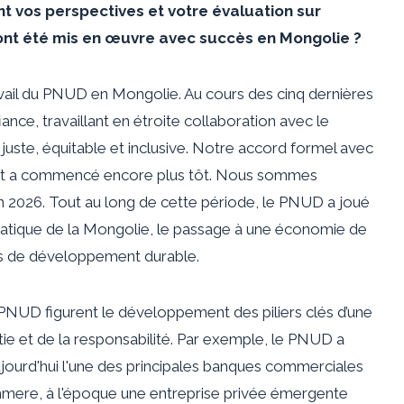
t vos perspectives et votre évaluation sur
 ont été mis en œuvre avec succès en Mongolie ?
avail du PNUD en Mongolie. Au cours des cinq dernières
nce, travaillant en étroite collaboration avec le
uste, équitable et inclusive. Notre accord formel avec
riat a commencé encore plus tôt. Nous sommes
n 2026. Tout au long de cette période, le PNUD a joué
cratique de la Mongolie, le passage à une économie de
ifs de développement durable.
du PNUD figurent le développement des piliers clés d’une
e et de la responsabilité. Par exemple, le PNUD a
ujourd'hui l'une des principales banques commerciales
shmere, à l'époque une entreprise privée émergente