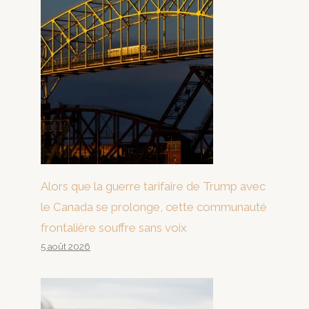
Alors que la guerre tarifaire de Trump avec
le Canada se prolonge, cette communauté
frontalière souffre sans voix
5 août 2026