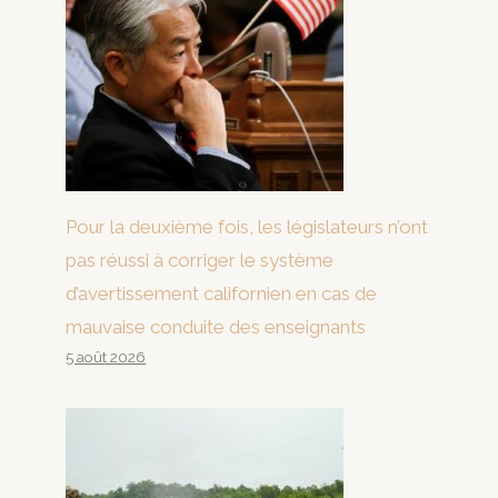
Pour la deuxième fois, les législateurs n’ont
pas réussi à corriger le système
d’avertissement californien en cas de
mauvaise conduite des enseignants
5 août 2026