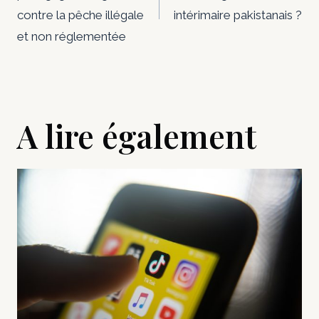
l’article
contre la pêche illégale
intérimaire pakistanais ?
et non réglementée
A lire également