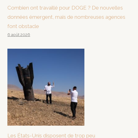
Combien ont travaillé pour DOGE ? De nouvelles
données émergent, mais de nombreuses agences
font obstacle
6 août 2026
Les États-Unis disposent de trop peu