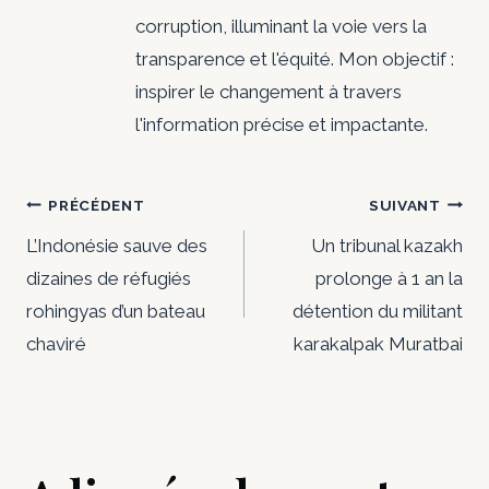
corruption, illuminant la voie vers la
transparence et l'équité. Mon objectif :
inspirer le changement à travers
l'information précise et impactante.
Navigation
PRÉCÉDENT
SUIVANT
de
L’Indonésie sauve des
Un tribunal kazakh
dizaines de réfugiés
prolonge à 1 an la
l’article
rohingyas d’un bateau
détention du militant
chaviré
karakalpak Muratbai