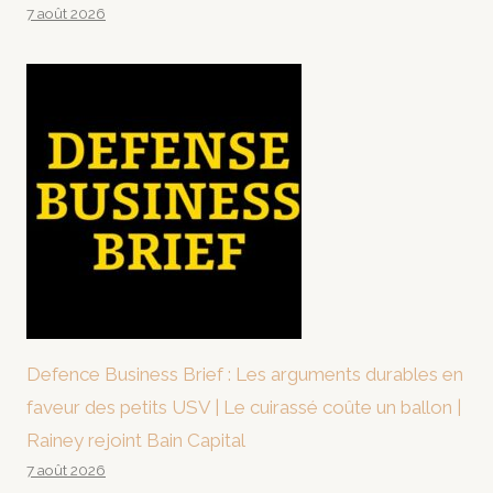
7 août 2026
Defence Business Brief : Les arguments durables en
faveur des petits USV | Le cuirassé coûte un ballon |
Rainey rejoint Bain Capital
7 août 2026