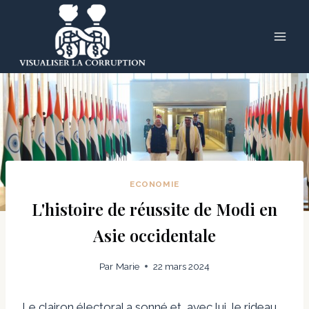
Skip
to
content
ECONOMIE
L'histoire de réussite de Modi en
Asie occidentale
Par
Marie
22 mars 2024
Le clairon électoral a sonné et, avec lui, le rideau