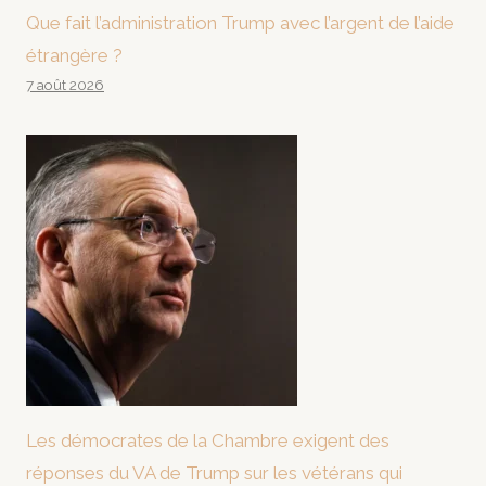
Que fait l’administration Trump avec l’argent de l’aide
étrangère ?
7 août 2026
Les démocrates de la Chambre exigent des
réponses du VA de Trump sur les vétérans qui