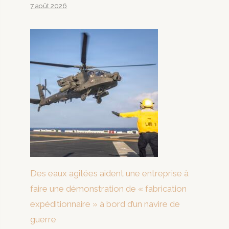
7 août 2026
Des eaux agitées aident une entreprise à
faire une démonstration de « fabrication
expéditionnaire » à bord d’un navire de
guerre