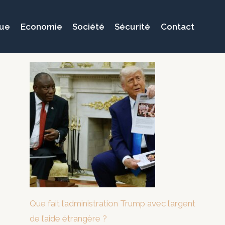
que
Economie
Société
Sécurité
Contact
Que fait l’administration Trump avec l’argent
de l’aide étrangère ?