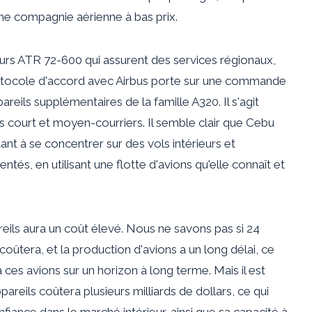
ne compagnie aérienne à bas prix.
urs ATR 72-600 qui assurent des services régionaux,
rotocole d'accord avec Airbus porte sur une commande
eils supplémentaires de la famille A320. Il s'agit
ls court et moyen-courriers. Il semble clair que Cebu
tant à se concentrer sur des vols intérieurs et
entés, en utilisant une flotte d'avions qu'elle connaît et
ls aura un coût élevé. Nous ne savons pas si 24
 coûtera, et la production d'avions a un long délai, ce
a ces avions sur un horizon à long terme. Mais il est
areils coûtera plusieurs milliards de dollars, ce qui
iance dans le marché intérieur, ainsi que sa capacité à