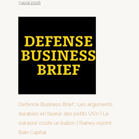
7 août 2026
Defence Business Brief : Les arguments
durables en faveur des petits USV | Le
cuirassé coûte un ballon | Rainey rejoint
Bain Capital