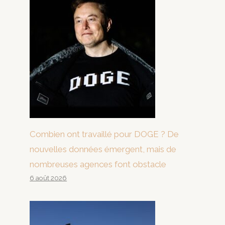
Combien ont travaillé pour DOGE ? De
nouvelles données émergent, mais de
nombreuses agences font obstacle
6 août 2026