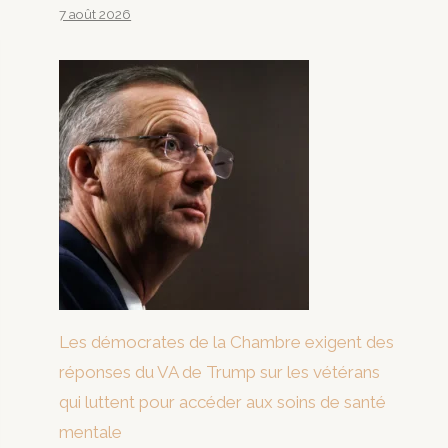
7 août 2026
Les démocrates de la Chambre exigent des
réponses du VA de Trump sur les vétérans
qui luttent pour accéder aux soins de santé
mentale