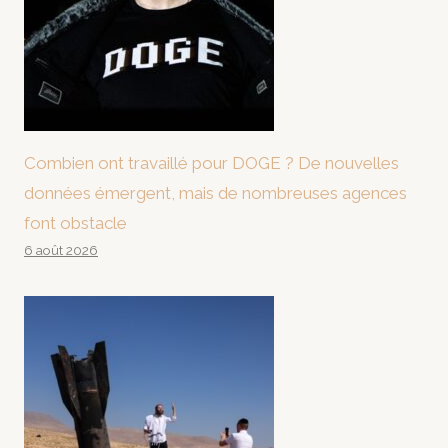
Combien ont travaillé pour DOGE ? De nouvelles
données émergent, mais de nombreuses agences
font obstacle
6 août 2026