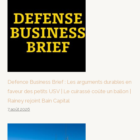
Defence Business Brief : Les arguments durables en
faveur des petits USV | Le cuirassé coûte un ballon |
Rainey rejoint Bain Capital
7 août 2026