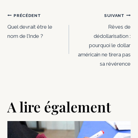
Navigation
PRÉCÉDENT
SUIVANT
de
Quel devrait être le
Rêves de
nom de l’Inde ?
dédollarisation :
l’article
pourquoi le dollar
américain ne tirera pas
sa révérence
A lire également