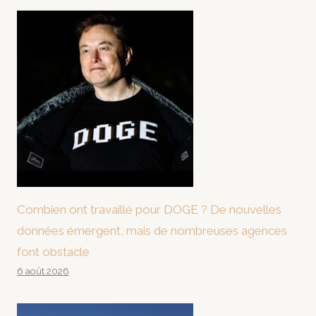
Combien ont travaillé pour DOGE ? De nouvelles
données émergent, mais de nombreuses agences
font obstacle
6 août 2026