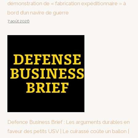
démonstration de « fabrication expéditionnaire » à
bord d’un navire de guerre
7 août 2026
Defence Business Brief : Les arguments durables en
faveur des petits USV | Le cuirassé coûte un ballon |