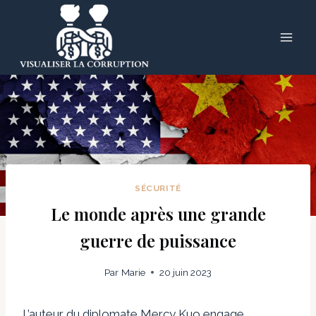
Skip
to
content
SÉCURITÉ
Le monde après une grande
guerre de puissance
Par
Marie
20 juin 2023
L’auteur du diplomate Mercy Kuo engage