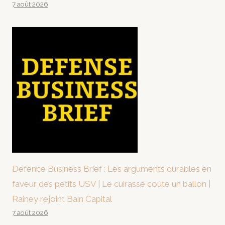
7 août 2026
Defence Business Brief : Les arguments durables en
faveur des petits USV | Le cuirassé coûte un ballon |
Rainey rejoint Bain Capital
7 août 2026