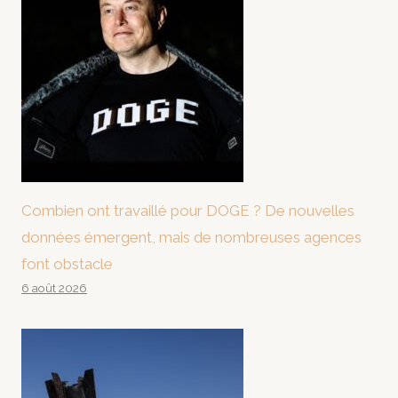
Combien ont travaillé pour DOGE ? De nouvelles
données émergent, mais de nombreuses agences
font obstacle
6 août 2026