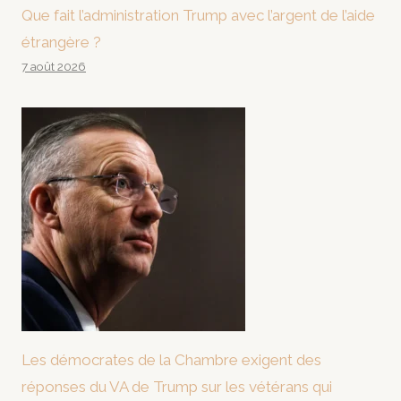
Que fait l’administration Trump avec l’argent de l’aide
étrangère ?
7 août 2026
Les démocrates de la Chambre exigent des
réponses du VA de Trump sur les vétérans qui