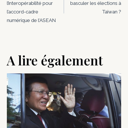
l’interopérabilité pour
basculer les élections à
l’article
l’accord-cadre
Taiwan ?
numérique de l’ASEAN
A lire également