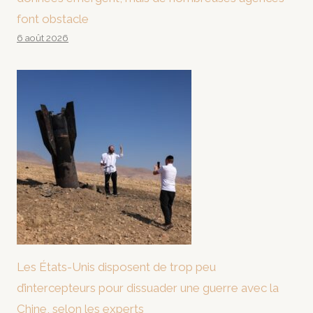
font obstacle
6 août 2026
Les États-Unis disposent de trop peu
d’intercepteurs pour dissuader une guerre avec la
Chine, selon les experts