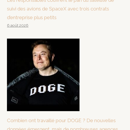
Les responsables couvrent le pari du satellite de
suivi des avions de SpaceX avec trois contrats
d’entreprise plus petits
6 août 2026
Combien ont travaillé pour DOGE ? De nouvelles
données émergent, mais de nombreuses agences