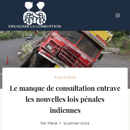
Skip
to
content
POLITIQUE
Le manque de consultation entrave
les nouvelles lois pénales
indiennes
Par
Marie
12 janvier 2024