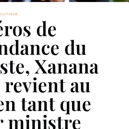
OLITIQUE
éros de
endance du
ste, Xanana
revient au
en tant que
 ministre