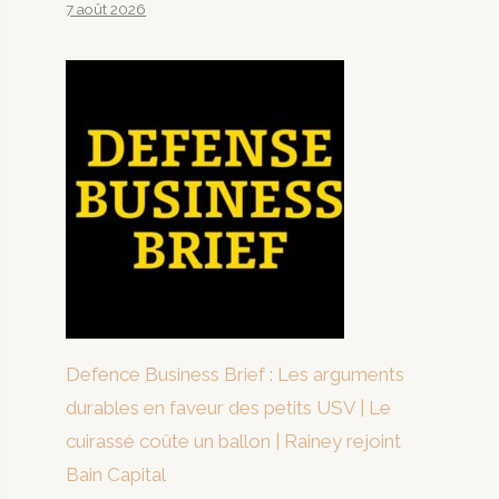
7 août 2026
Defence Business Brief : Les arguments
durables en faveur des petits USV | Le
cuirassé coûte un ballon | Rainey rejoint
Bain Capital