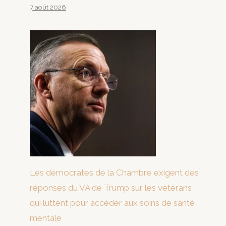
7 août 2026
Les démocrates de la Chambre exigent des
réponses du VA de Trump sur les vétérans
qui luttent pour accéder aux soins de santé
mentale