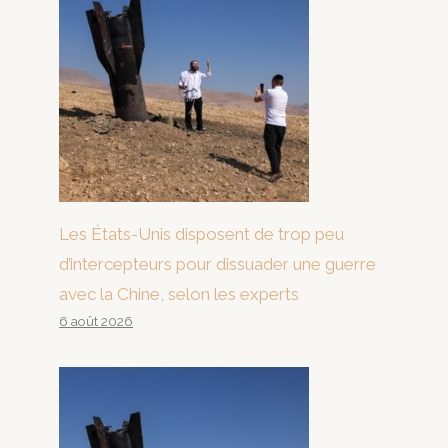
Les États-Unis disposent de trop peu
d’intercepteurs pour dissuader une guerre
avec la Chine, selon les experts
6 août 2026