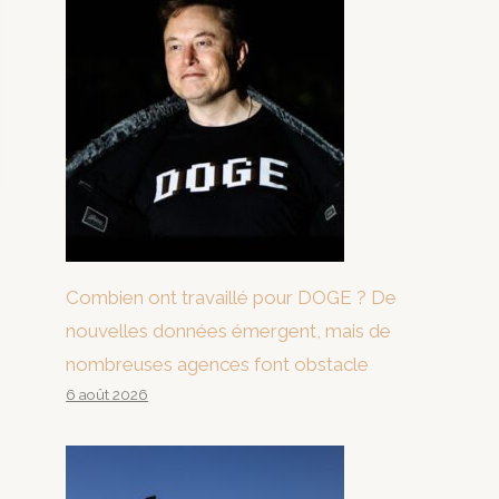
Combien ont travaillé pour DOGE ? De
nouvelles données émergent, mais de
nombreuses agences font obstacle
6 août 2026