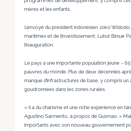
programmes de développement, y compris ceux v
mères et les enfants.
L’envoyé du président indonésien Joko Widodo, l
maritimes et de l’investissement, Luhut Binsar Pa
l’inauguration.
Le pays a une importante population jeune – 65%
pauvres du monde. Plus de deux décennies après a
manque d’infrastructures de base, y compris un 
goudronnées dans les zones rurales.
« Il a du charisme et une riche expérience en tan
Agustino Sarmento, à propos de Gusmao. « Mais
importants avec son nouveau gouvernement pou