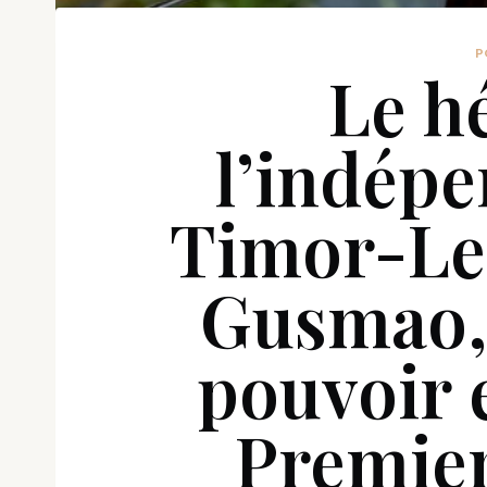
P
Le h
l’indép
Timor-Le
Gusmao, 
pouvoir 
Premier