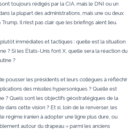
f sont toujours rédigés par la CIA, mais le DNI ou un
dans la plupart des administrations, mais une ou deux
ump. Il n’est pas clair que les briefings aient lieu.
lutôt immédiates et tactiques : quelle est la situation
ine ? Si les États-Unis font X, quelle sera la réaction du
utine ?
e pousser les présidents et leurs collègues à réfléchir
mplications des missiles hypersoniques ? Quelle est
hine ? Quels sont les objectifs géostratégiques de la
e dans cette vision ? Et si, loin de le renverser, les
le régime iranien à adopter une ligne plus dure, ou
blement autour du drapeau » parmi les anciens