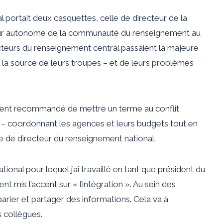
l portait deux casquettes, celle de directeur de la
eur autonome de la communauté du renseignement au
recteurs du renseignement central passaient la majeure
 là la source de leurs troupes – et de leurs problèmes
vaient recommandé de mettre un terme au conflit
l – coordonnant les agences et leurs budgets tout en
ste de directeur du renseignement national.
onal pour lequel j’ai travaillé en tant que président du
 mis l’accent sur « l’intégration ». Au sein des
 parler et partager des informations. Cela va à
s collègues.