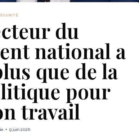
SÉCURITÉ
ecteur du
nt national a
lus que de la
litique pour
on travail
ie
9 juin 2026