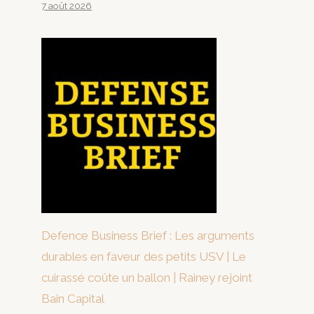
7 août 2026
Defence Business Brief : Les arguments
durables en faveur des petits USV | Le
cuirassé coûte un ballon | Rainey rejoint
Bain Capital