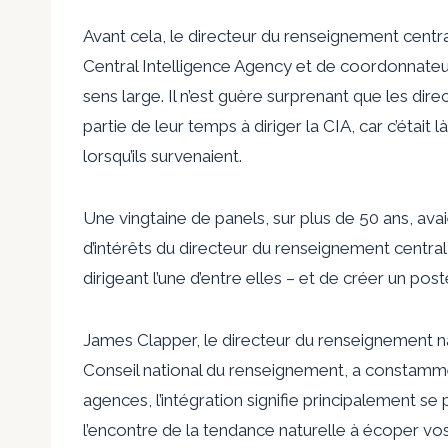
Avant cela, le directeur du renseignement centra
Central Intelligence Agency et de coordonnat
sens large. Il n’est guère surprenant que les di
partie de leur temps à diriger la CIA, car c’était
lorsqu’ils survenaient.
Une vingtaine de panels, sur plus de 50 ans, a
d’intérêts du directeur du renseignement centra
dirigeant l’une d’entre elles – et de créer un po
James Clapper, le directeur du renseignement nati
Conseil national du renseignement, a constamment
agences, l’intégration signifie principalement se
l’encontre de la tendance naturelle à écoper vo