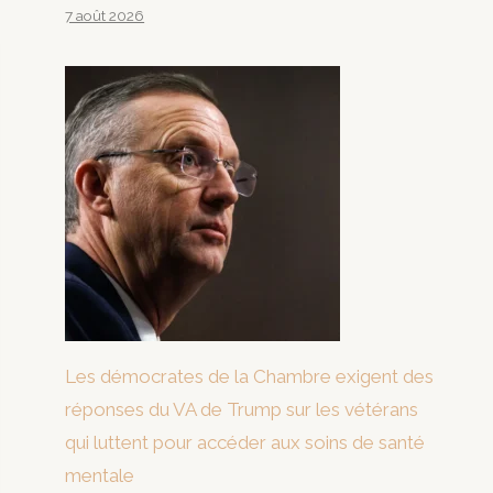
7 août 2026
Les démocrates de la Chambre exigent des
réponses du VA de Trump sur les vétérans
qui luttent pour accéder aux soins de santé
mentale