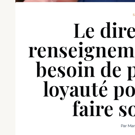
Le dir
renseigneme
besoin de p
loyauté po
faire s
Par
Mar