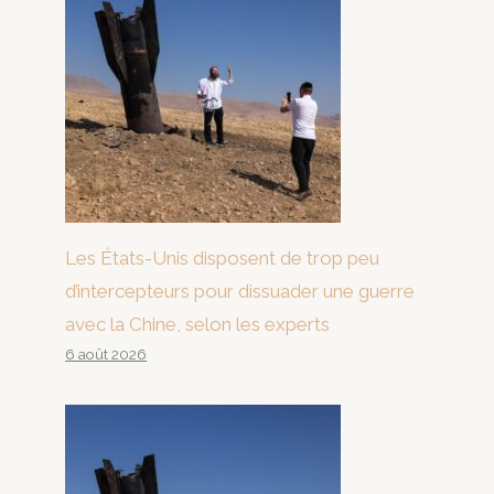
Les États-Unis disposent de trop peu
d’intercepteurs pour dissuader une guerre
avec la Chine, selon les experts
6 août 2026