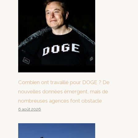
Combien ont travaillé pour DOGE ? De
nouvelles données émergent, mais de
nombreuses agences font obstacle
6 août 2026