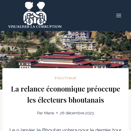
Skip
to
content
POLITIQUE
La relance économique préoccupe
les électeurs bhoutanais
Par
Marie
26 décembre 2023
Le 9 janvier, le Bhoutan votera pour le dernier tour