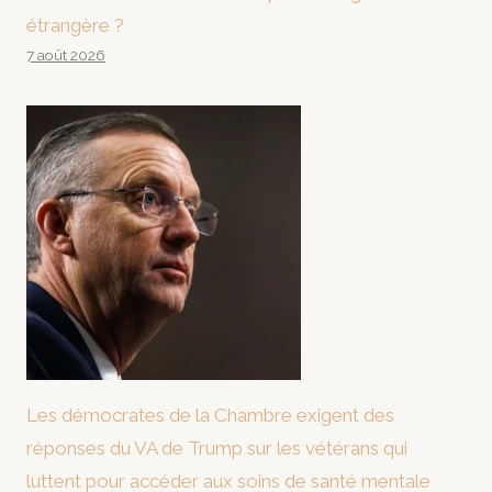
étrangère ?
7 août 2026
Les démocrates de la Chambre exigent des
réponses du VA de Trump sur les vétérans qui
luttent pour accéder aux soins de santé mentale