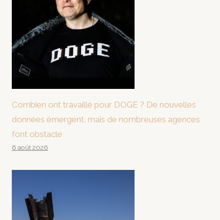
Combien ont travaillé pour DOGE ? De nouvelles
données émergent, mais de nombreuses agences
font obstacle
6 août 2026