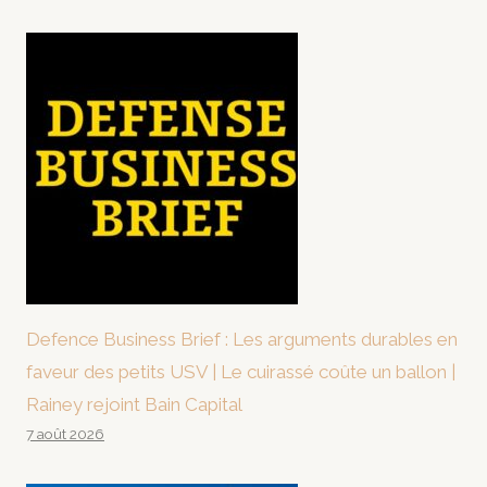
Defence Business Brief : Les arguments durables en
faveur des petits USV | Le cuirassé coûte un ballon |
Rainey rejoint Bain Capital
7 août 2026