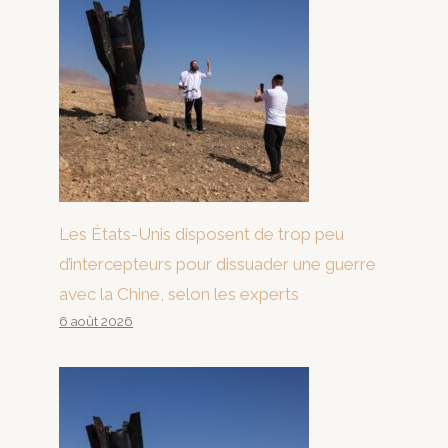
Les États-Unis disposent de trop peu
d’intercepteurs pour dissuader une guerre
avec la Chine, selon les experts
6 août 2026