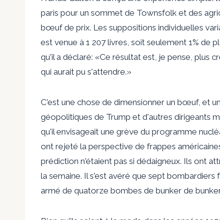
paris pour un sommet de Townsfolk et des agric
bœuf de prix. Les suppositions individuelles va
est venue à 1 207 livres, soit seulement 1% de plu
qu'il a déclaré: «Ce résultat est, je pense, plus 
qui aurait pu s'attendre.»
C'est une chose de dimensionner un bœuf, et u
géopolitiques de Trump et d'autres dirigeants m
qu'il envisageait une grève du programme nucl
ont rejeté la perspective de frappes américain
prédiction n'étaient pas si dédaigneux. Ils ont at
la semaine. Il s'est avéré que sept bombardiers fu
armé de quatorze bombes de bunker de bunker