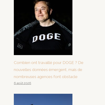
Combien ont travaillé pour DOGE ? De
nouvelles données émergent, mais de
nombreuses agences font obstacle
6 août 2026