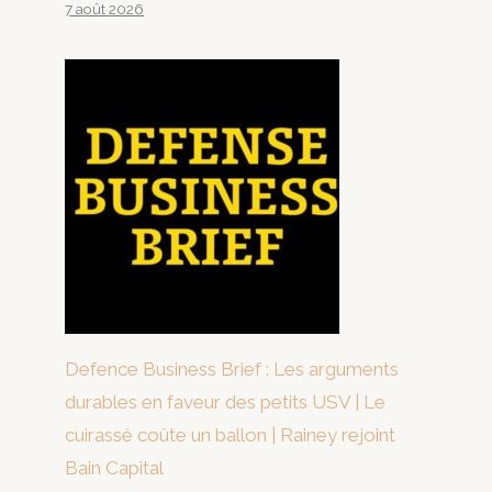
7 août 2026
Defence Business Brief : Les arguments
durables en faveur des petits USV | Le
cuirassé coûte un ballon | Rainey rejoint
Bain Capital