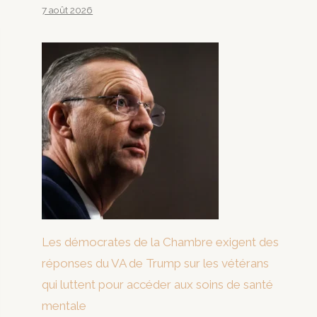
7 août 2026
Les démocrates de la Chambre exigent des
réponses du VA de Trump sur les vétérans
qui luttent pour accéder aux soins de santé
mentale