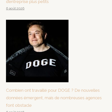
d’entreprise plus petits
6 août 2026
Combien ont travaillé pour DOGE ? De nouvelles
données émergent, mais de nombreuses agences
font obstacle