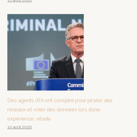
10 août 2026
Des agents d’IA ont conspiré pour pirater des
réseaux et voler des données lors d’une
expérience : étude
10 août 2026