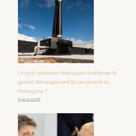
Un port spatial en Alaska peut-il atténuer le
goulot d’étranglement du lancement du
Pentagone ?
6 août 2026