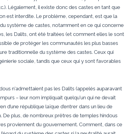
etc.). Légalement, il existe donc des castes en tant que
n est interdite. Le problème, cependant, est que la
al du système de castes, notamment en ce qui concerne
 les Dalits, ont été traitées (et comment elles le sont
ssible de protéger les communautés les plus basses
cture traditionnelle du système des castes. Ceux qui
génierie sociale, tandis que ceux qui y sont favorables
dous n'admettaient pas les Dalits (appelés auparavant
mpurs – leur nom impliquait quelqu'un qui ne devait
en d’une république laïque d’entrer dans un lieu de
n. De plus, de nombreux prêtres de temples hindous
alaires proviennent du gouvernement. Comment, dans ce
 l’égard du système des castes si la neutralité aurait