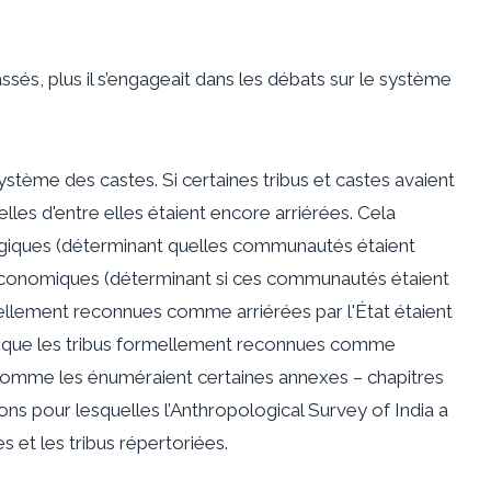
passés, plus il s’engageait dans les débats sur le système
système des castes. Si certaines tribus et castes avaient
quelles d'entre elles étaient encore arriérées. Cela
ogiques (déterminant quelles communautés étaient
-économiques (déterminant si ces communautés étaient
llement reconnues comme arriérées par l'État étaient
s que les tribus formellement reconnues comme
 (comme les énuméraient certaines annexes – chapitres
isons pour lesquelles l’Anthropological Survey of India a
 et les tribus répertoriées.