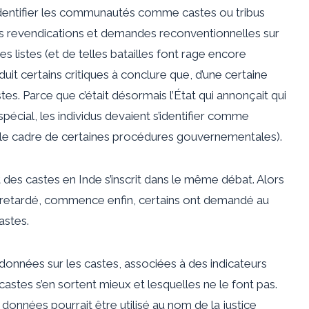
entifier les communautés comme castes ou tribus
es revendications et demandes reconventionnelles sur
 listes (et de telles batailles font rage encore
uit certains critiques à conclure que, d’une certaine
stes. Parce que c’était désormais l’État qui annonçait qui
 spécial, les individus devaient s’identifier comme
e cadre de certaines procédures gouvernementales).
des castes en Inde s’inscrit dans le même débat. Alors
s retardé, commence enfin, certains ont demandé au
astes.
données sur les castes, associées à des indicateurs
stes s’en sortent mieux et lesquelles ne le font pas.
s données
pourrait être utilisé au nom de la justice