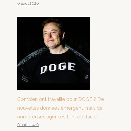
6 août 2026
Combien ont travaillé pour DOGE ? De
nouvelles données émergent, mais de
nombreuses agences font obstacle
6 août 2026