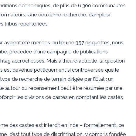
 conditions économiques, de plus de 6 300 communautés
 informateurs. Une deuxième recherche, d’ampleur
es tribus répertoriées.
ur avaient été menées, au lieu de 357 disquettes, nous
Tube, précédée d'une campagne de publications
ag accrocheuses. Mais à l’heure actuelle, la question
s est devenue politiquement si controversée que le
pe de recherche de terrain dirigée par l’État : un
le autour du recensement peut être résumée par une
fondir les divisions de castes en comptant les castes
ème des castes est interdit en Inde – formellement, ce
enne, c’est tout type de discrimination, y compris fondée