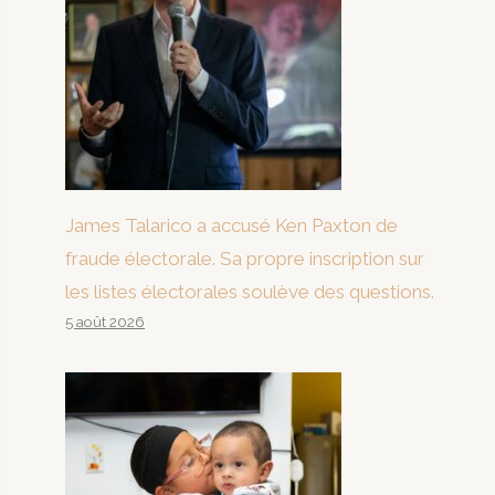
James Talarico a accusé Ken Paxton de
fraude électorale. Sa propre inscription sur
les listes électorales soulève des questions.
5 août 2026