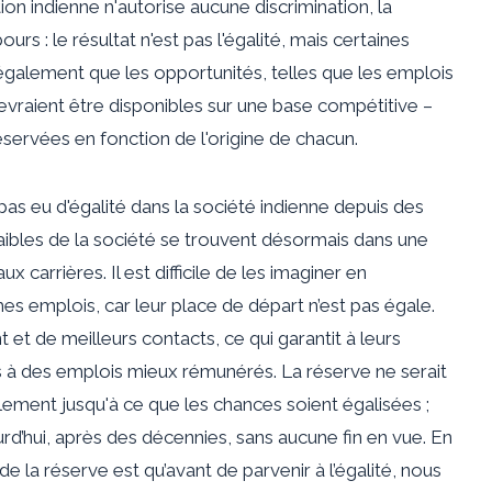
ion indienne n'autorise aucune discrimination, la
urs : le résultat n'est pas l'égalité, mais certaines
également que les opportunités, telles que les emplois
evraient être disponibles sur une base compétitive –
éservées en fonction de l'origine de chacun.
pas eu d'égalité dans la société indienne depuis des
 faibles de la société se trouvent désormais dans une
carrières. Il est difficile de les imaginer en
s emplois, car leur place de départ n’est pas égale.
et de meilleurs contacts, ce qui garantit à leurs
s à des emplois mieux rémunérés. La réserve ne serait
ulement jusqu'à ce que les chances soient égalisées ;
urd’hui, après des décennies, sans aucune fin en vue. En
de la réserve est qu’avant de parvenir à l’égalité, nous