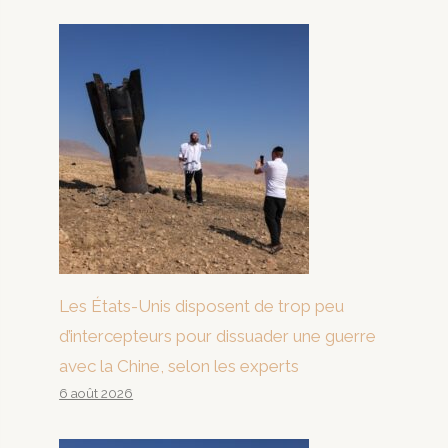
Les États-Unis disposent de trop peu
d’intercepteurs pour dissuader une guerre
avec la Chine, selon les experts
6 août 2026