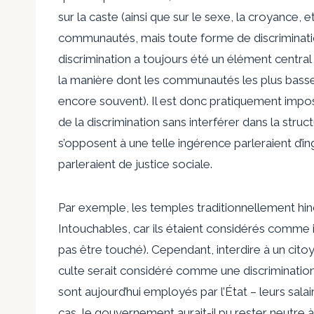
sur la caste (ainsi que sur le sexe, la croyance, 
communautés, mais toute forme de discriminatio
discrimination a toujours été un élément centr
la manière dont les communautés les plus basses,
encore souvent). Il est donc pratiquement impo
de la discrimination sans interférer dans la stru
s’opposent à une telle ingérence parleraient d’in
parleraient de justice sociale.
Par exemple, les temples traditionnellement hin
Intouchables, car ils étaient considérés comme i
pas être touché). Cependant, interdire à un citoy
culte serait considéré comme une discriminatio
sont aujourd’hui employés par l’État – leurs s
cas, le gouvernement aurait-il pu rester neutre à