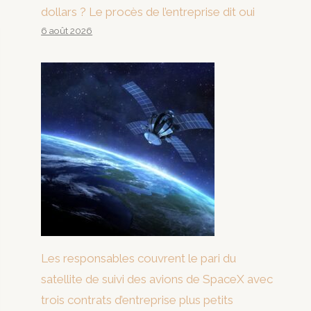
dollars ? Le procès de l’entreprise dit oui
6 août 2026
Les responsables couvrent le pari du
satellite de suivi des avions de SpaceX avec
trois contrats d’entreprise plus petits