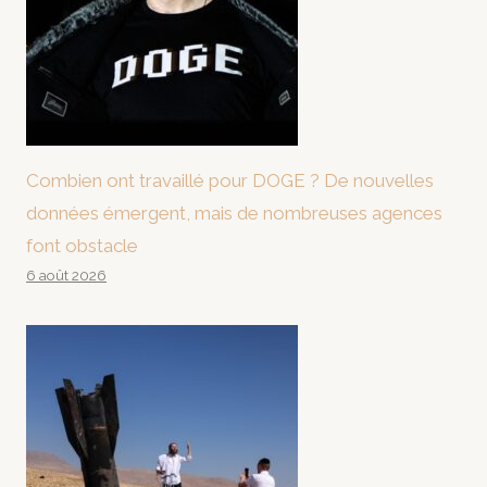
Combien ont travaillé pour DOGE ? De nouvelles
données émergent, mais de nombreuses agences
font obstacle
6 août 2026