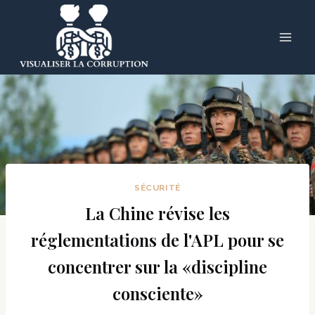
Skip
to
content
SÉCURITÉ
La Chine révise les
réglementations de l'APL pour se
concentrer sur la «discipline
consciente»