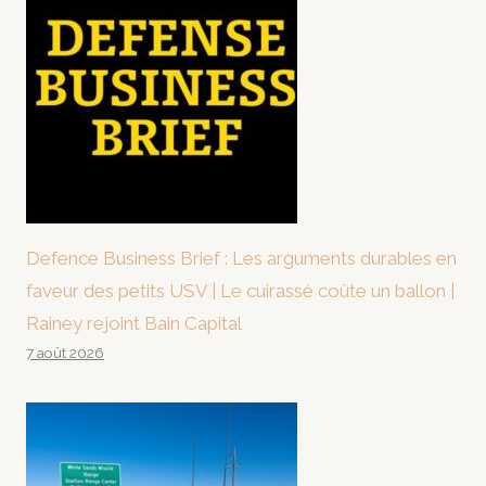
Defence Business Brief : Les arguments durables en
faveur des petits USV | Le cuirassé coûte un ballon |
Rainey rejoint Bain Capital
7 août 2026