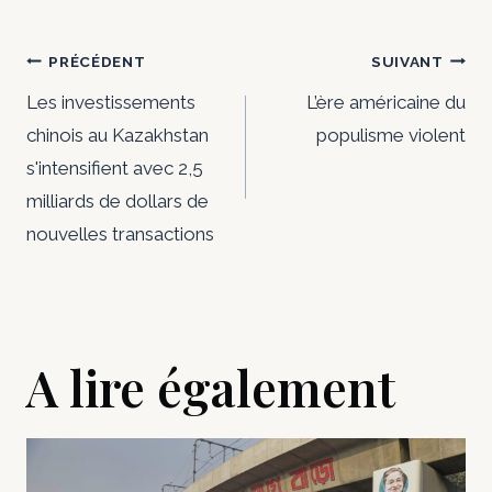
Navigation
PRÉCÉDENT
SUIVANT
de
Les investissements
L’ère américaine du
chinois au Kazakhstan
populisme violent
l’article
s'intensifient avec 2,5
milliards de dollars de
nouvelles transactions
A lire également