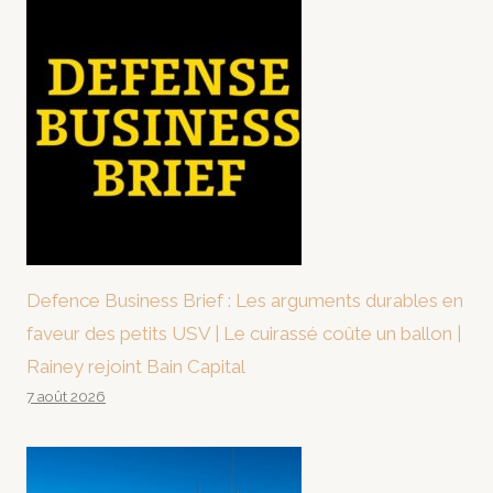
Defence Business Brief : Les arguments durables en
faveur des petits USV | Le cuirassé coûte un ballon |
Rainey rejoint Bain Capital
7 août 2026