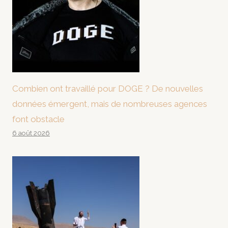
Combien ont travaillé pour DOGE ? De nouvelles
données émergent, mais de nombreuses agences
font obstacle
6 août 2026