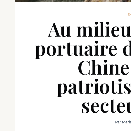
E
Au milieu
portuaire 
Chine 
patrioti
secte
Par
Mari