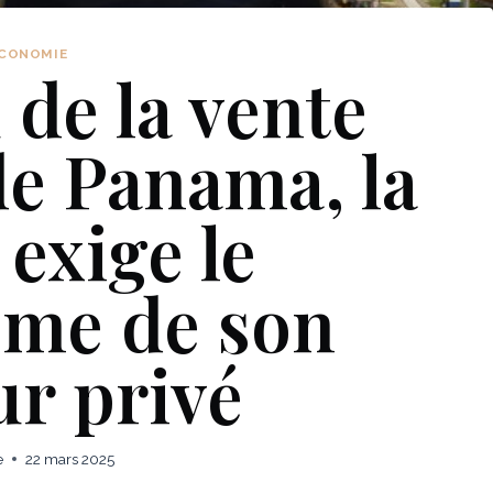
CONOMIE
 de la vente
de Panama, la
exige le
sme de son
ur privé
e
22 mars 2025