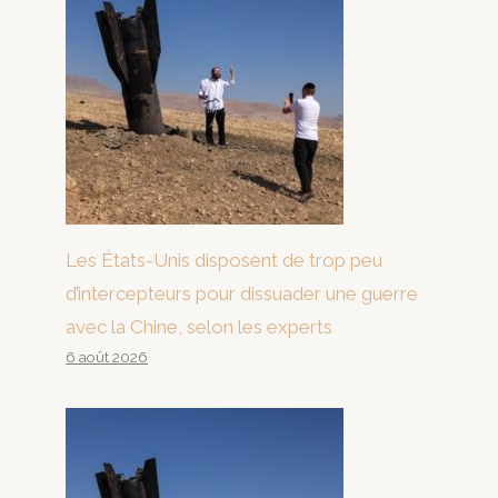
Les États-Unis disposent de trop peu
d’intercepteurs pour dissuader une guerre
avec la Chine, selon les experts
6 août 2026