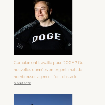
Combien ont travaillé pour DOGE ? De
nouvelles données émergent, mais de
nombreuses agences font obstacle
6 août 2026