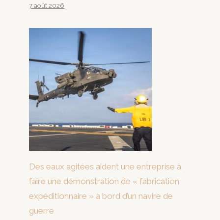
7 août 2026
Des eaux agitées aident une entreprise à
faire une démonstration de « fabrication
expéditionnaire » à bord d’un navire de
guerre