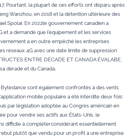
17
. Pourtant, la plupart de ces efforts ont disparu après
 Meng Wanzhou, en 2018 et la détention ultérieure des
ael Spolar.
En 2022
le gouvernement canadien a
5G et a demandé que l'équipement et les services
gouvernement a en outre empêché les entreprises
 les réseaux 4G avec une date limite de suppression
S LUTTRUCTES ENTRE DÉCADE ET CANADA ÉVALABE,
 sa dérade et du Canada.
e Bytedance sont également confrontés à des vents
application mobile populaire a été interdite deux fois:
uis par législation adoptée au Congrès américain
en
sée pour vendre ses actifs aux États-Unis, le
ons
difficile à compléter
considérant essentiellement
u rebut plutôt que vendu pour un profit à une entreprise