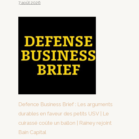
7 août 2026
Defence Business Brief : Les arguments
durables en faveur des petits USV | Le
cuirassé coûte un ballon | Rainey rejoint
Bain Capital