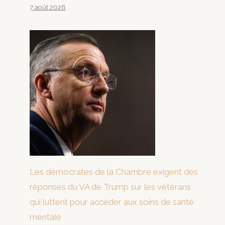
7 août 2026
Les démocrates de la Chambre exigent des
réponses du VA de Trump sur les vétérans
qui luttent pour accéder aux soins de santé
mentale