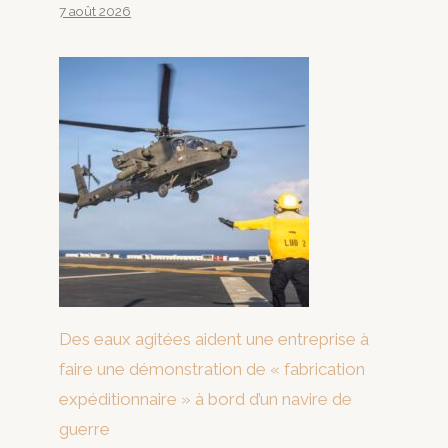
7 août 2026
Des eaux agitées aident une entreprise à
faire une démonstration de « fabrication
expéditionnaire » à bord d’un navire de
guerre