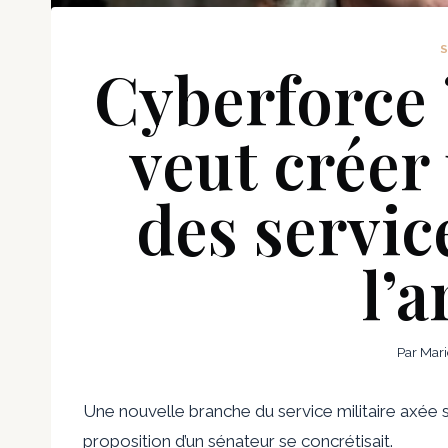
Cyberforce 
veut créer
des servic
l’
Par
Mari
Une nouvelle branche du service militaire axée su
proposition d’un sénateur se concrétisait.