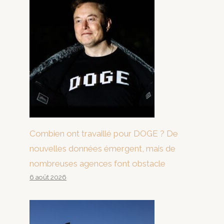
Combien ont travaillé pour DOGE ? De
nouvelles données émergent, mais de
nombreuses agences font obstacle
6 août 2026