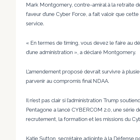
Mark Montgomery, contre-amiral à la retraite de
faveur d’une Cyber ​​Force, a fait valoir que ce
service.
« En termes de timing, vous devez le faire au déb
d’une administration », a déclaré Montgomery.
L’amendement proposé devrait survivre à plusie
parvenir au compromis final NDAA.
Il n’est pas clair si l’administration Trump soutiend
Pentagone a lancé CYBERCOM 2.0, une série de 
recrutement, la formation et les missions du Cy
Katie Sutton, secrétaire adjointe à la Défense p