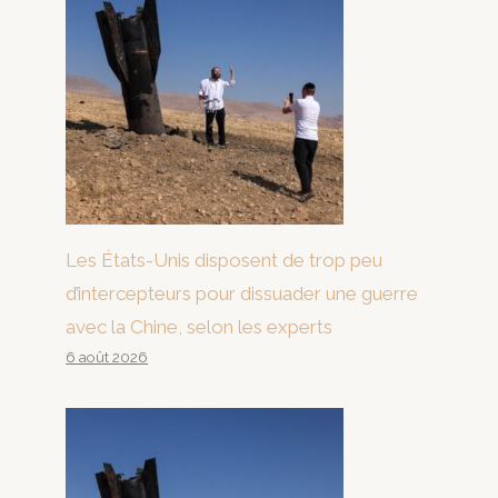
Les États-Unis disposent de trop peu
d’intercepteurs pour dissuader une guerre
avec la Chine, selon les experts
6 août 2026