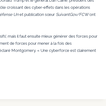
 Donald Trump et le général Dan Caine, président des
rôle croissant des cyber-effets dans les opérations
éfense Un
et publication sœur
SuivantGov/FCW
ont
sifs’, mais il faut ensuite mieux générer des forces pour
mment de forces pour mener à la fois des
 déclaré Montgomery. « Une cyberforce est clairement