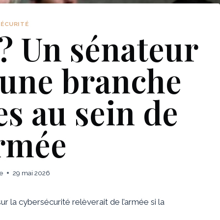
SÉCURITÉ
? Un sénateur
 une branche
es au sein de
armée
e
29 mai 2026
r la cybersécurité relèverait de l’armée si la