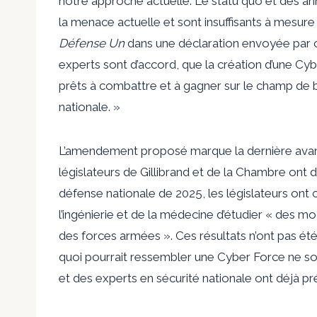
notre approche actuelle. Le statu quo et des 
la menace actuelle et sont insuffisants à mesure
Défense Un
dans une déclaration envoyée par c
experts sont d’accord, que la création d’une Cyb
prêts à combattre et à gagner sur le champ de b
nationale. »
L’amendement proposé marque la dernière avanc
législateurs de Gillibrand et de la Chambre ont dé
défense nationale de 2025, les législateurs ont
l’ingénierie et de la médecine d’étudier « des m
des forces armées ». Ces résultats n’ont pas é
quoi pourrait ressembler une Cyber ​​Force ne s
et des experts en sécurité nationale ont déjà p