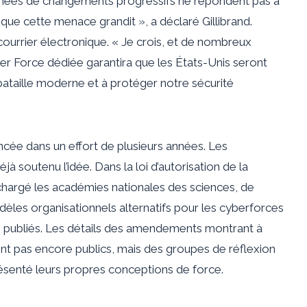
années de changements progressifs ne répondent pas à
 que cette menace grandit », a déclaré Gillibrand.
ourrier électronique. « Je crois, et de nombreux
er ​​Force dédiée garantira que les États-Unis seront
ataille moderne et à protéger notre sécurité
ée dans un effort de plusieurs années. Les
jà soutenu l’idée. Dans la loi d’autorisation de la
 chargé les académies nationales des sciences, de
odèles organisationnels alternatifs pour les cyberforces
té publiés. Les détails des amendements montrant à
ont pas encore publics, mais des groupes de réflexion
résenté leurs propres conceptions de force.