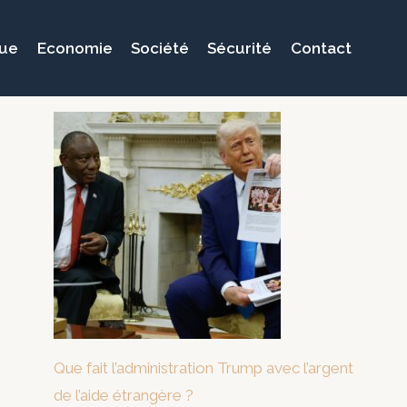
que
Economie
Société
Sécurité
Contact
Que fait l’administration Trump avec l’argent
de l’aide étrangère ?