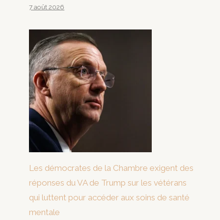
7 août 2026
Les démocrates de la Chambre exigent des
réponses du VA de Trump sur les vétérans
qui luttent pour accéder aux soins de santé
mentale