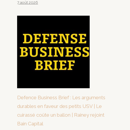
7 août 2026
Defence Business Brief : Les arguments
durables en faveur des petits USV | Le
cuirassé coûte un ballon | Rainey rejoint
Bain Capital