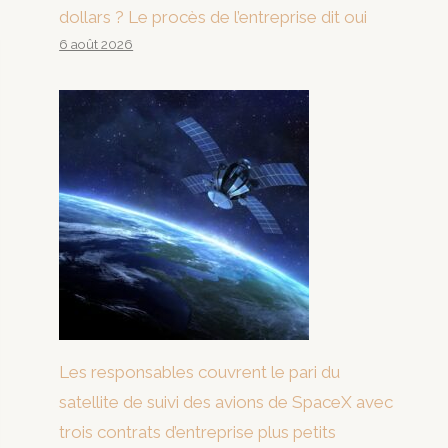
dollars ? Le procès de l’entreprise dit oui
6 août 2026
Les responsables couvrent le pari du
satellite de suivi des avions de SpaceX avec
trois contrats d’entreprise plus petits