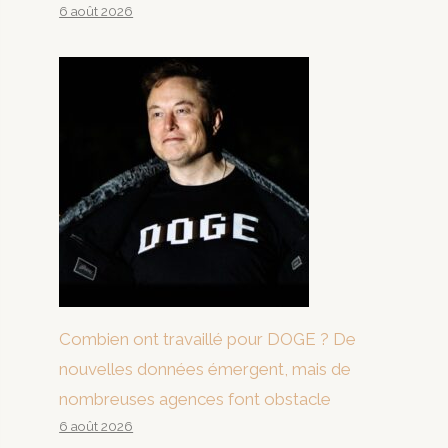
6 août 2026
Combien ont travaillé pour DOGE ? De
nouvelles données émergent, mais de
nombreuses agences font obstacle
6 août 2026