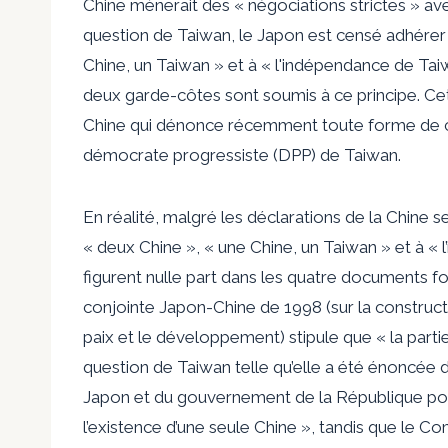
Chine mènerait des « négociations strictes » avec
question de Taiwan, le Japon est censé adhérer 
Chine, un Taiwan » et à « l'indépendance de Tai
deux garde-côtes sont soumis à ce principe. Cet
Chine qui dénonce récemment toute forme de c
démocrate progressiste (DPP) de Taiwan.
En réalité, malgré les déclarations de la Chine 
« deux Chine », « une Chine, un Taiwan » et à «
figurent nulle part dans les quatre documents f
conjointe Japon-Chine de 1998 (sur la constructi
paix et le développement) stipule que « la partie
question de Taiwan telle qu’elle a été énoncé
Japon et du gouvernement de la République pop
l’existence d’une seule Chine », tandis que le 