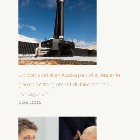
Un port spatial en Alaska peut-il atténuer le
goulot d’étranglement du lancement du
Pentagone ?
6 août 2026