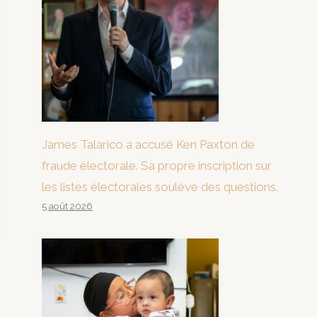
James Talarico a accusé Ken Paxton de
fraude électorale. Sa propre inscription sur
les listes électorales soulève des questions.
5 août 2026