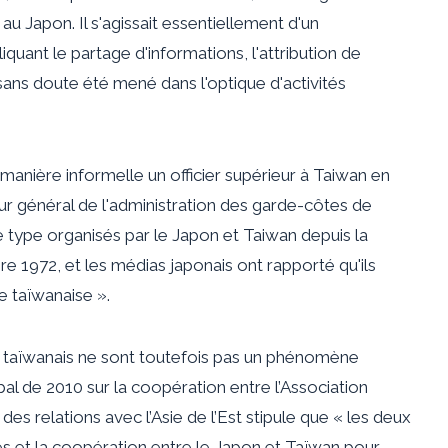
u Japon. Il s'agissait essentiellement d'un
uant le partage d'informations, l'attribution de
sans doute été mené dans l'optique d'activités
 manière informelle un officier supérieur à Taiwan en
ur général de l'administration des garde-côtes de
ce type organisés par le Japon et Taiwan depuis la
e 1972, et les médias japonais ont rapporté qu'ils
e taïwanaise ».
t taïwanais ne sont toutefois pas un phénomène
al de 2010 sur la coopération entre l’Association
des relations avec l’Asie de l’Est stipule que « les deux
s et la coopération entre le Japon et Taïwan pour