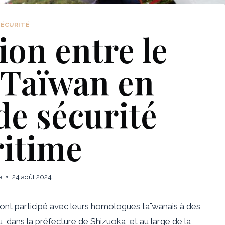
SÉCURITÉ
on entre le
 Taïwan en
de sécurité
itime
e
24 août 2024
 ont participé avec leurs homologues taïwanais à des
u, dans la préfecture de Shizuoka, et au large de la