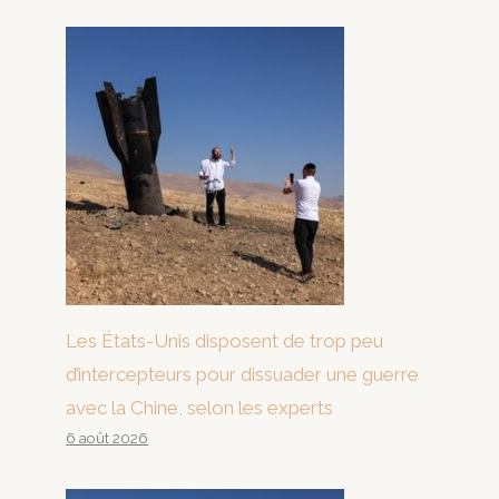
Les États-Unis disposent de trop peu
d’intercepteurs pour dissuader une guerre
avec la Chine, selon les experts
6 août 2026