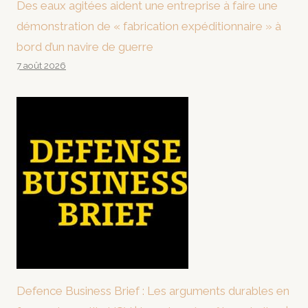
Des eaux agitées aident une entreprise à faire une
démonstration de « fabrication expéditionnaire » à
bord d’un navire de guerre
7 août 2026
Defence Business Brief : Les arguments durables en