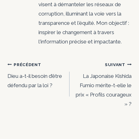
visent à démanteler les réseaux de
corruption, illuminant la voie vers la
transparence et l'équité. Mon objectif :
inspirer le changement à travers
l'information précise et impactante.
Navigation
PRÉCÉDENT
SUIVANT
de
Dieu a-t-il besoin d’être
La Japonaise Kishida
défendu par la loi ?
Fumio mérite-t-elle le
l’article
prix « Profils courageux
» ?