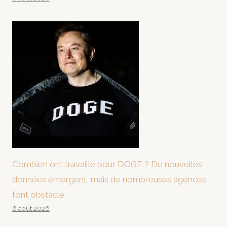
Combien ont travaillé pour DOGE ? De nouvelles
données émergent, mais de nombreuses agences
font obstacle
6 août 2026