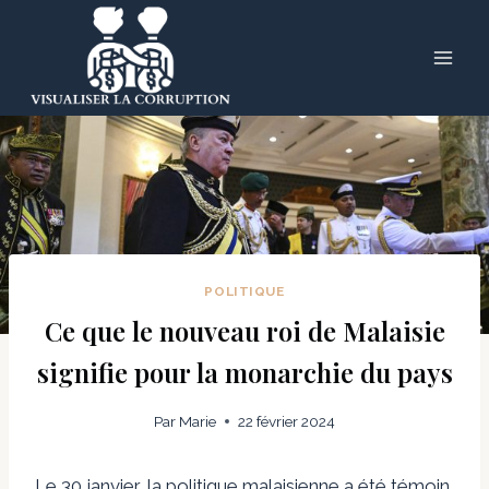
Skip
to
content
POLITIQUE
Ce que le nouveau roi de Malaisie
signifie pour la monarchie du pays
Par
Marie
22 février 2024
Le 30 janvier, la politique malaisienne a été témoin