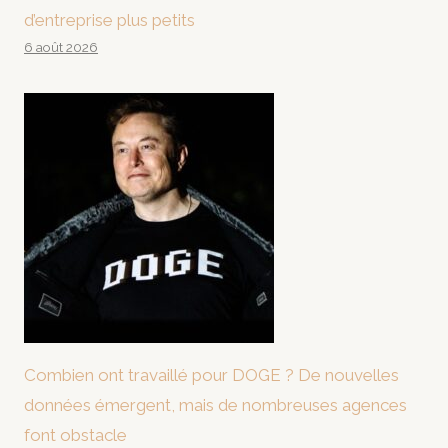
d’entreprise plus petits
6 août 2026
Combien ont travaillé pour DOGE ? De nouvelles
données émergent, mais de nombreuses agences
font obstacle