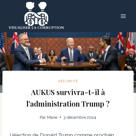
Skip
to
content
SÉCURITÉ
AUKUS survivra-t-il à
l’administration Trump ?
Par
Marie
3 décembre 2024
L’élection de Donald Trump comme prochain