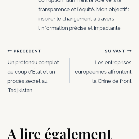
corruption, illuminant la voie vers la
transparence et l'équité. Mon objectif :
inspirer le changement à travers
l'information précise et impactante.
Navigation
PRÉCÉDENT
SUIVANT
de
Un prétendu complot
Les entreprises
de coup d’État et un
européennes affrontent
l’article
procès secret au
la Chine de front
Tadjikistan
A lire également