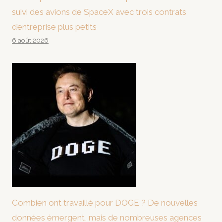
suivi des avions de SpaceX avec trois contrats
d’entreprise plus petits
6 août 2026
Combien ont travaillé pour DOGE ? De nouvelles
données émergent, mais de nombreuses agences