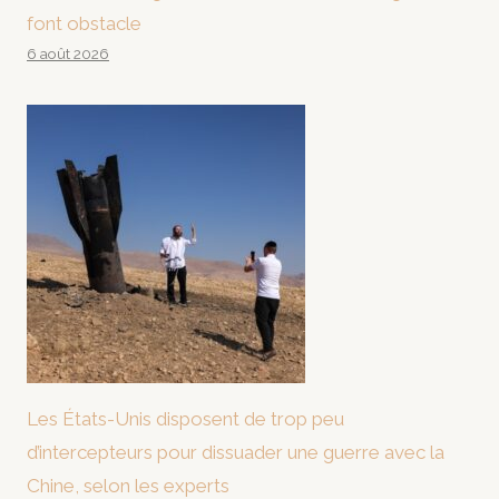
font obstacle
6 août 2026
Les États-Unis disposent de trop peu
d’intercepteurs pour dissuader une guerre avec la
Chine, selon les experts