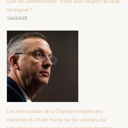
Que fait l’administration Trump avec l’argent de l’aide
étrangère ?
7 août 2026
Les démocrates de la Chambre exigent des
réponses du VA de Trump sur les vétérans qui