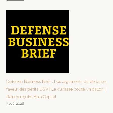
Defence Business Brief : Les arguments durables en
faveur des petits USV | Le cuirassé coûte un ballon |
Rainey rejoint Bain Capital
7 août 2026