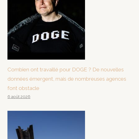
Combien ont travaillé pour DOGE ? De nouvelles
données émergent, mais de nombreuses agences
font obstacle
6 août 2026