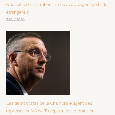
Que fait l’administration Trump avec l’argent de l’aide
étrangère ?
7 août 2026
Les démocrates de la Chambre exigent des
réponses du VA de Trump sur les vétérans qui