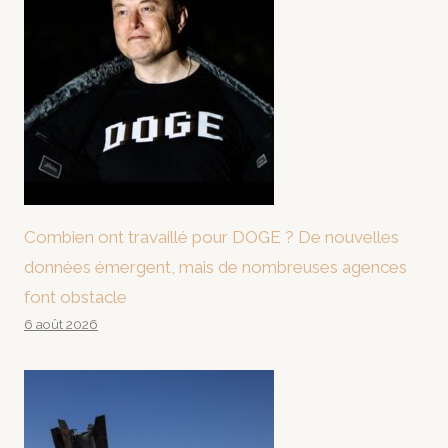
Combien ont travaillé pour DOGE ? De nouvelles
données émergent, mais de nombreuses agences
font obstacle
6 août 2026