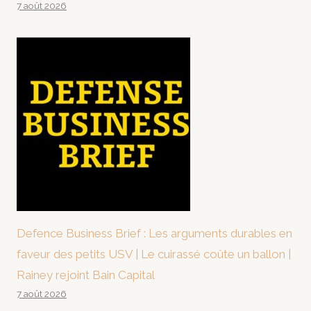
7 août 2026
Defence Business Brief : Les arguments durables en
faveur des petits USV | Le cuirassé coûte un ballon |
Rainey rejoint Bain Capital
7 août 2026