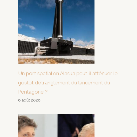
Un port spatial en Alaska peut-il atténuer le
goulot d’étranglement du lancement du
Pentagone ?
6 août 2026