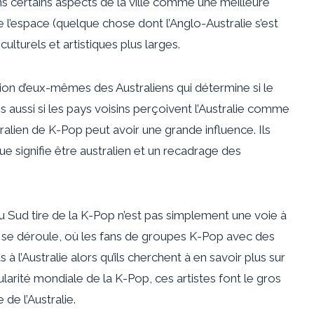
dans certains aspects de la ville comme une meilleure
e l’espace (quelque chose dont l’Anglo-Australie s’est
 culturels et artistiques plus larges
.
ion d’eux-mêmes des Australiens qui détermine si le
is aussi si les pays voisins perçoivent l’Australie comme
tralien de K-Pop peut avoir une grande influence. Ils
e signifie être australien et un recadrage des
 Sud tire de la K-Pop n’est pas simplement une voie à
se déroule, où les fans de groupes K-Pop avec des
à l’Australie alors qu’ils cherchent à en savoir plus sur
ularité mondiale de la K-Pop, ces artistes font le gros
 de l’Australie.