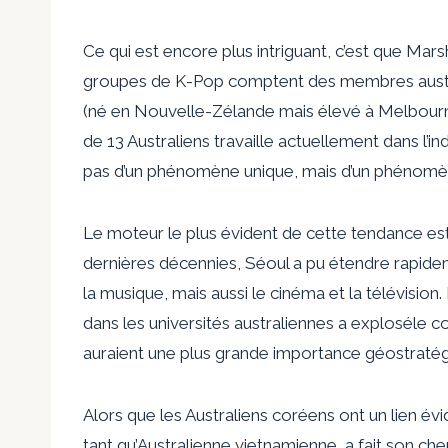
Ce qui est encore plus intriguant, c’est que Mar
groupes de K-Pop comptent des membres austr
(né en Nouvelle-Zélande mais élevé à Melbourn
de 13 Australiens
travaille actuellement dans l’i
pas d’un phénomène unique, mais d’un phénomène 
Le moteur le plus évident de cette tendance es
dernières décennies, Séoul a pu étendre rapidem
la musique, mais aussi le cinéma et la télévisi
dans les universités australiennes
a explosé
le c
auraient une plus grande importance géostratégi
Alors que les Australiens coréens ont un lien év
tant qu’Australienne vietnamienne, a fait son ch