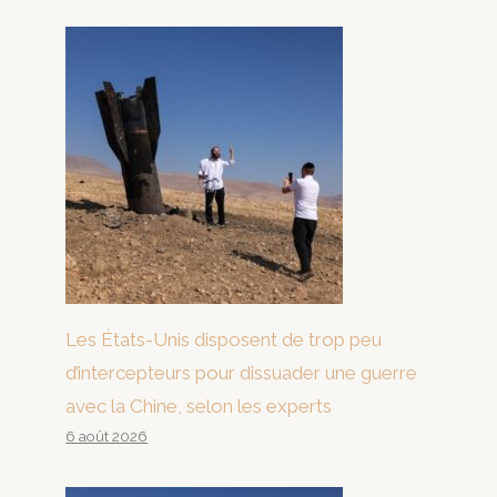
Les États-Unis disposent de trop peu
d’intercepteurs pour dissuader une guerre
avec la Chine, selon les experts
6 août 2026