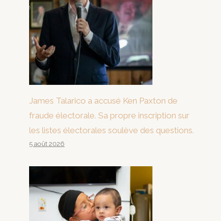
James Talarico a accusé Ken Paxton de
fraude électorale. Sa propre inscription sur
les listes électorales soulève des questions.
5 août 2026
Les travailleurs indonésiens