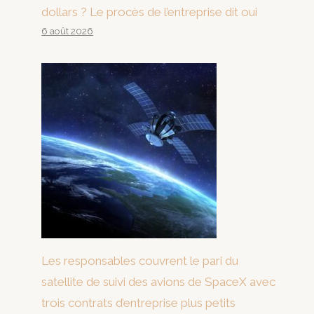
dollars ? Le procès de l’entreprise dit oui
6 août 2026
Les responsables couvrent le pari du
satellite de suivi des avions de SpaceX avec
trois contrats d’entreprise plus petits