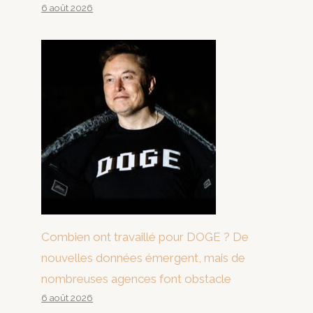
6 août 2026
Combien ont travaillé pour DOGE ? De
nouvelles données émergent, mais de
nombreuses agences font obstacle
6 août 2026