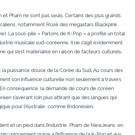
sh et Pham ne sont pas seuls. Certains des plus grands
aliens, notamment Rosé des mégastars Blackpink
e). La sous-pile «
Parlons de K-Pop »
a profilé un total
ndustrie musicale sud-coréenne. Il ne s’agit évidemment
qui s’est matérialisé en raison de facteurs culturels.
t la puissance douce de la Corée du Sud. Au cours des
ent son influence culturelle non seulement à travers
on. En conséquence, la demande de cours de coréen
oréen s’avérant loin
plus attirant
que des langues qui
que pour l’Australie, comme l’indonésien.
ident et un pied dans l’industrie, Pham de NewJeans, en
emin uniquement grâce à l’influence de la K-Pop et aux