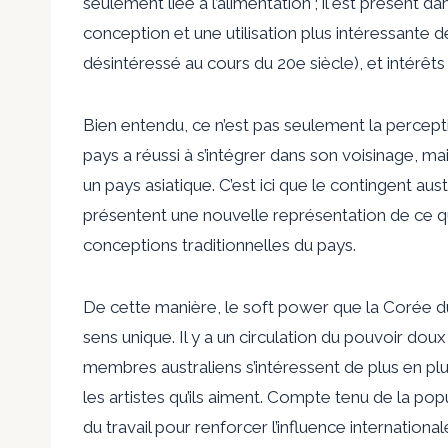
seulement liée à l’alimentation ; il est présent 
conception et une utilisation plus intéressante d
désintéressé au cours du 20e siècle), et
intérêts
Bien entendu, ce n’est pas seulement la percept
pays a réussi à s’intégrer dans son voisinage, ma
un pays asiatique. C’est ici que le contingent aus
présentent une nouvelle représentation de ce qu
conceptions traditionnelles du pays.
De cette manière, le soft power que la Corée du
sens unique. Il y a un
circulation du pouvoir doux
membres australiens s’intéressent de plus en plus 
les artistes qu’ils aiment. Compte tenu de la pop
du travail pour renforcer l’influence internationale