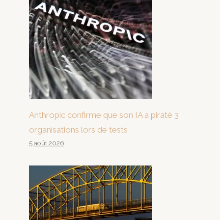
Anthropic confirme que son IA a piraté 3
organisations lors de tests
5 août 2026
Diaspora amérindienne et
politique en Inde et aux États-
Unis