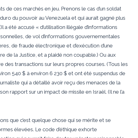
ts de ces marchés en jeu. Prenons le cas d’un soldat
aduro du pouvoir au Venezuela et qui aurait gagné plus
l a été accusé « d’utilisation illégale d’informations
rsonnelles, de vol d’informations gouvernementales
ères, de fraude électronique et d’exécution d’une
ère de la Justice, et a plaidé non coupable.) Ou aux
re des transactions sur leurs propres courses. (Tous les
nviron 540 $ à environ 6 230 $ et ont été suspendus de
rnaliste qui a détaillé avoir reçu des menaces de la
n rapport sur un impact de missile en Israël. (Il ne l’a
ons que c’est quelque chose qui se mérite et se
rmes élevées. Le code d’éthique exhorte