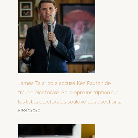
James Talarico a accusé Ken Paxton de
fraude électorale. Sa propre inscription sur
les listes électorales soulève des questions.
5 août 2026