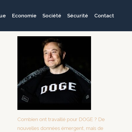
que
Economie
Société
Sécurité
Contact
Combien ont travaillé pour DOGE ? De
nouvelles données émergent, mais de