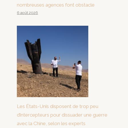
nombreuses agences font obstacle
6 août 2026
Les États-Unis disposent de trop peu
d’intercepteurs pour dissuader une guerre
avec la Chine, selon les experts