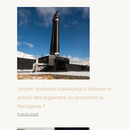
Un port spatial en Alaska peut-il atténuer le
goulot d’étranglement du lancement du
Pentagone ?
6 août 2026