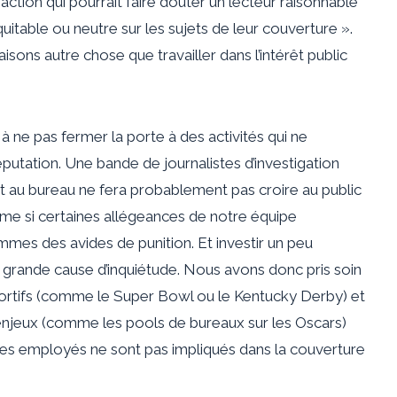
action qui pourrait faire douter un lecteur raisonnable
itable ou neutre sur les sujets de leur couverture ».
ons autre chose que travailler dans l’intérêt public
 ne pas fermer la porte à des activités qui ne
réputation. Une bande de journalistes d’investigation
rt au bureau ne fera probablement pas croire au public
me si certaines allégeances de notre équipe
mmes des avides de punition. Et investir un peu
e grande cause d’inquiétude. Nous avons donc pris soin
ortifs (comme le Super Bowl ou le Kentucky Derby) et
 enjeux (comme les pools de bureaux sur les Oscars)
e les employés ne sont pas impliqués dans la couverture