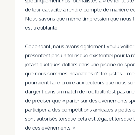
spécifiquement nos journalistes à « éviter toute 
de leur capacité à rendre compte de manière équ
Nous savons que même l’impression que nous fais
est troublante.
Cependant, nous avons également voulu veiller à
présentent pas un tel risque existentiel pour la 
jetant quelques dollars dans une piscine de spo
que nous sommes incapables d’être justes – mê
pourraient faire croire aux lecteurs que nous so
d’argent dans un match de football n’est pas un
de préciser que « parier sur des événements sp
participer à des compétitions amicales à petits
sont autorisés lorsque cela est légal et lorsqu
de ces événements. »