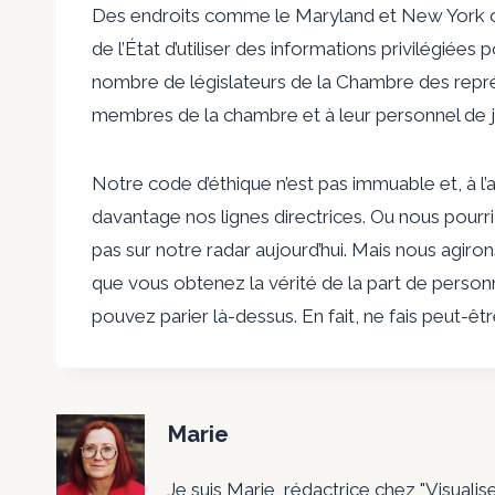
Des endroits comme le Maryland et New York ont
de l’État d’utiliser des informations privilégiées 
nombre de législateurs de la Chambre des repré
membres de la chambre et à leur personnel de j
Notre code d’éthique n’est pas immuable et, à l’a
davantage nos lignes directrices. Ou nous pour
pas sur notre radar aujourd’hui. Mais nous agiro
que vous obtenez la vérité de la part de perso
pouvez parier là-dessus. En fait, ne fais peut-êtr
C
o
Marie
Je suis Marie, rédactrice chez "Visualis