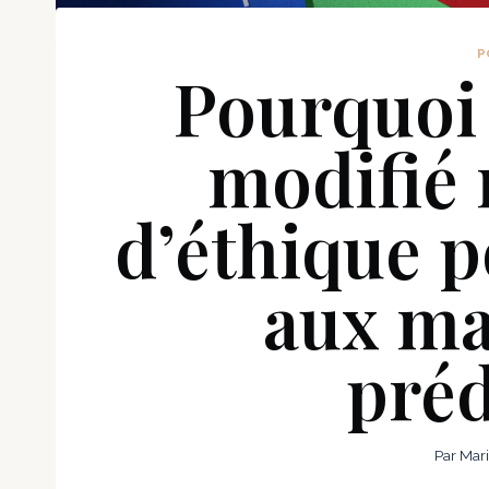
P
Pourquoi
modifié 
d’éthique 
aux ma
préd
Par
Mar