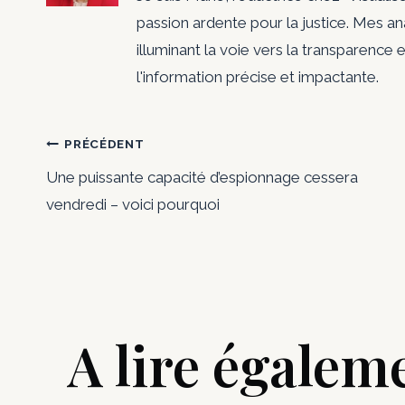
r
passion ardente pour la justice. Mes a
r
illuminant la voie vers la transparence e
l'information précise et impactante.
e
Navigation
c
PRÉCÉDENT
Une puissante capacité d’espionnage cessera
de
t
vendredi – voici pourquoi
l’article
i
o
A lire égalem
n