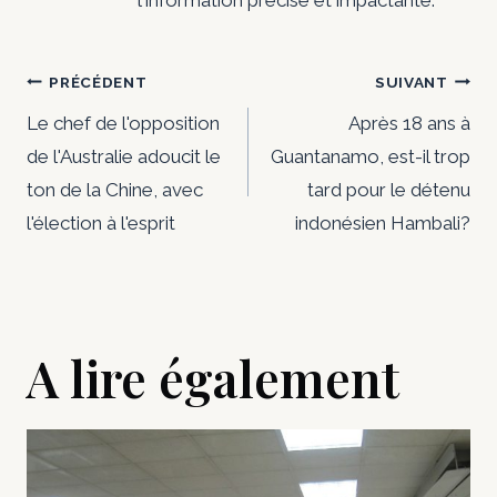
l'information précise et impactante.
Navigation
PRÉCÉDENT
SUIVANT
de
Le chef de l'opposition
Après 18 ans à
de l'Australie adoucit le
Guantanamo, est-il trop
l’article
ton de la Chine, avec
tard pour le détenu
l'élection à l'esprit
indonésien Hambali?
A lire également