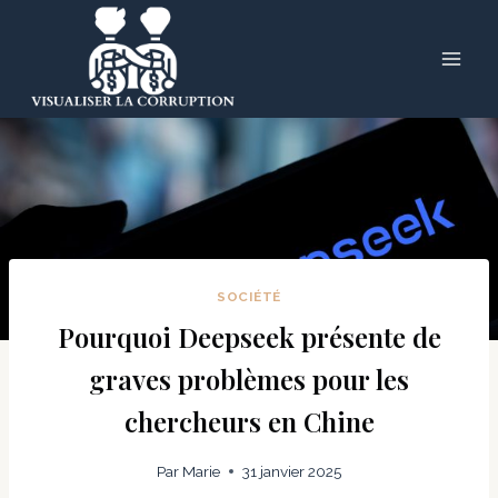
Skip
to
content
SOCIÉTÉ
Pourquoi Deepseek présente de
graves problèmes pour les
chercheurs en Chine
Par
Marie
31 janvier 2025