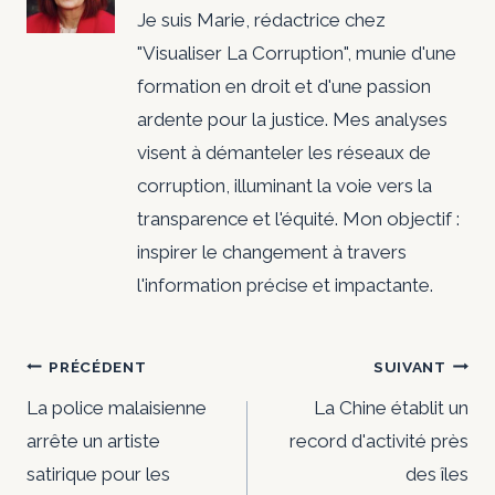
Je suis Marie, rédactrice chez
"Visualiser La Corruption", munie d'une
formation en droit et d'une passion
ardente pour la justice. Mes analyses
visent à démanteler les réseaux de
corruption, illuminant la voie vers la
transparence et l'équité. Mon objectif :
inspirer le changement à travers
l'information précise et impactante.
Navigation
PRÉCÉDENT
SUIVANT
de
La police malaisienne
La Chine établit un
arrête un artiste
record d'activité près
l’article
satirique pour les
des îles