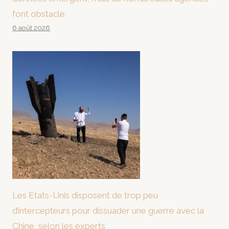
font obstacle
6 août 2026
Les États-Unis disposent de trop peu
d’intercepteurs pour dissuader une guerre avec la
Chine, selon les experts