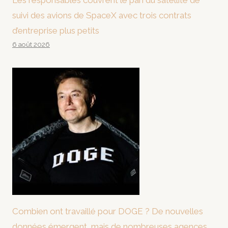
Les responsables couvrent le pari du satellite de
suivi des avions de SpaceX avec trois contrats
d’entreprise plus petits
6 août 2026
Combien ont travaillé pour DOGE ? De nouvelles
données émergent, mais de nombreuses agences